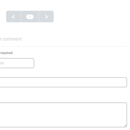
1
r comment
(required)