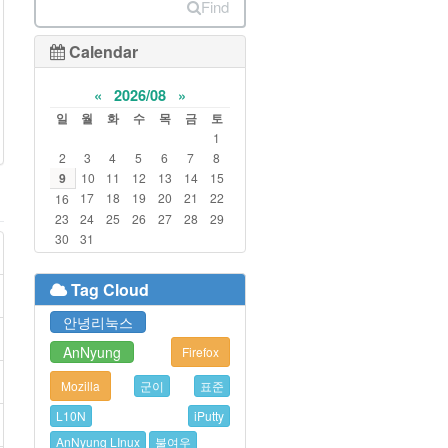
Find
Calendar
«
2026/08
»
일
월
화
수
목
금
토
1
2
3
4
5
6
7
8
9
10
11
12
13
14
15
17
18
19
20
21
22
16
23
24
25
26
27
28
29
30
31
Tag Cloud
안녕리눅스
AnNyung
Firefox
Mozilla
군이
표준
L10N
iPutty
AnNyung LInux
불여우