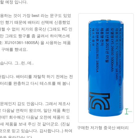
용할 예정 입니다.
하는 것이 가장 best 라는 문구도 있었
확인 했기 때문에 배터리 선택에 신중했었
쩔 수 없이 저가의 중국산 (그래도 KC 인
 다만 그래도 짱구를 좀 굴려서 하이맥스에
 XU101361-18005A) 을 사용하는 제품
 구매를 했네요.
다. 그..런..데..
 버립니다. 배터리를 재탈착 하기 전에는 전
배터리를 완충하고 다시 테스트를 해 봅니
 문제인지 감도 안옵니다. 그래서 제조사
로 다음날 연락이 왔으며, 일단 제품 확인
런데!! 회수해간 다음날 오전에 제품이 도
새 제품을 보내 주신 것 같더군요. (진실
구매한 저가형 중국산 배터리
것으로 믿고 있습니다. 감사합니다..) 하여
쑥쑥 올라갔습니다.