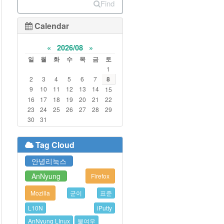
Find
Calendar
«
2026/08
»
일
월
화
수
목
금
토
1
2
3
4
5
6
7
8
9
10
11
12
13
14
15
16
17
18
19
20
21
22
23
24
25
26
27
28
29
30
31
Tag Cloud
안녕리눅스
AnNyung
Firefox
Mozilla
군이
표준
L10N
iPutty
AnNyung LInux
불여우