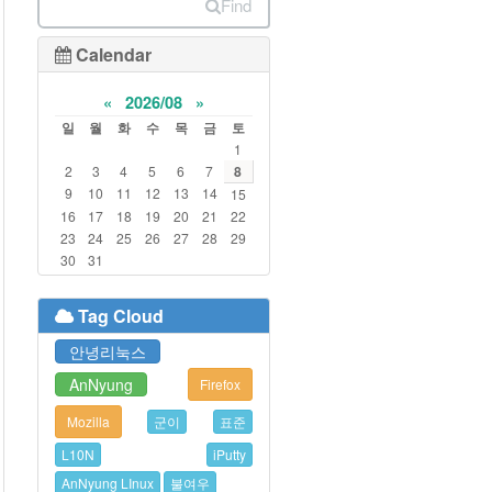
Find
Calendar
«
2026/08
»
일
월
화
수
목
금
토
1
2
3
4
5
6
7
8
9
10
11
12
13
14
15
16
17
18
19
20
21
22
23
24
25
26
27
28
29
30
31
Tag Cloud
안녕리눅스
AnNyung
Firefox
Mozilla
군이
표준
L10N
iPutty
AnNyung LInux
불여우