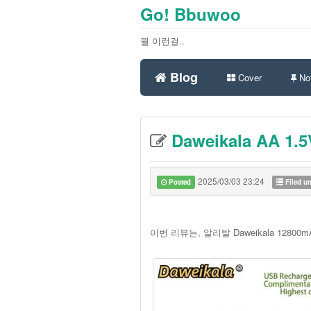
Go! Bbuwoo
뭘 이런걸..
Blog
Cover
Not
Daweikala AA 1.
2025/03/03 23:24
Posted
Filed u
이번 리뷰는, 알리발 Daweikala 12800mA