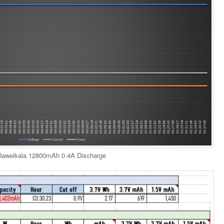
Daweikala 12800mAh 0.4A Discharge