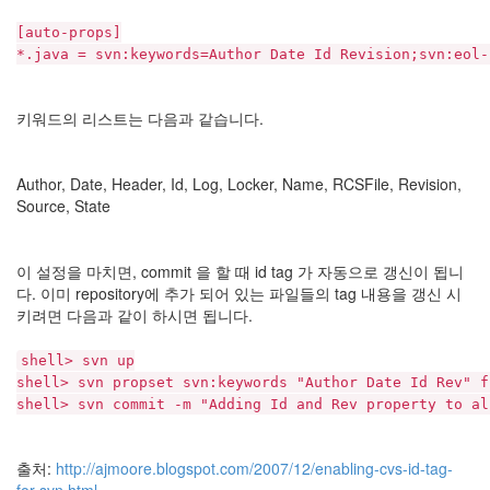
눅
[auto-props]
스
*.java = svn:keywords=Author Date Id Revision;svn:eol-
AnNyung
키워드의 리스트는 다음과 같습니다.
Firefox
Mozilla
Author, Date, Header, Id, Log, Locker, Name, RCSFile, Revision,
군
Source, State
이
표
이 설정을 마치면, commit 을 할 때 id tag 가 자동으로 갱신이 됩니
준
다. 이미 repository에 추가 되어 있는 파일들의 tag 내용을 갱신 시
L10N
키려면 다음과 같이 하시면 됩니다.
iPutty
AnNyung
shell> svn up
LInux
shell> svn propset svn:keywords "Author Date Id Rev" f
shell> svn commit -m "Adding Id and Rev property to al
불
여
우
출처:
http://ajmoore.blogspot.com/2007/12/enabling-cvs-id-tag-