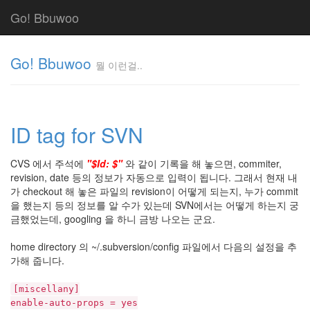
Go! Bbuwoo
Go! Bbuwoo
뭘 이런걸..
뭘
이
런
ID tag for SVN
걸..
김
정
CVS 에서 주석에
"$Id: $"
와 같이 기록을 해 놓으면, commiter,
균
revision, date 등의 정보가 자동으로 입력이 됩니다. 그래서 현재 내
가 checkout 해 놓은 파일의 revision이 어떻게 되는지, 누가 commit
을 했는지 등의 정보를 알 수가 있는데 SVN에서는 어떻게 하는지 궁
금했었는데, googling 을 하니 금방 나오는 군요.
Tag
Cloud
home directory 의 ~/.subversion/config 파일에서 다음의 설정을 추
안
가해 줍니다.
녕
[miscellany]
리
enable-auto-props = yes