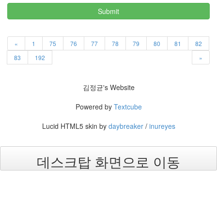
security
3
Submit
Scuba
Diving
0
«
1
75
76
77
78
79
80
81
82
제
83
192
»
품
리
뷰
김정균's Website
5
Powered by
Textcube
Recent
Posts
Lucid HTML5 skin by
daybreaker
/
inureyes
Daweikala
AA
데스크탑 화면으로 이동
1.5V
Li-
ion
3800...
by
김