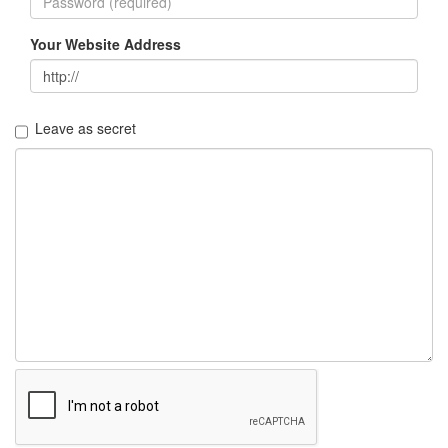
지
3
Your Website Address
Tech
143
안
녕
Leave as secret
리
눅
스
42
프
로
그
래
밍
57
Mozilla
23
Tip
&
Trick
18