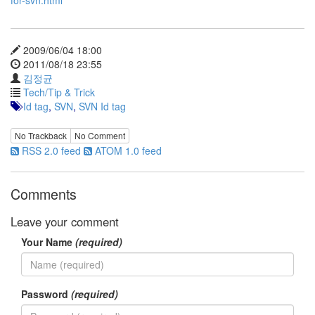
for-svn.html
Notices
Find!
2009/06/04 18:00
2011/08/18 23:55
Categories
김정균
Tech/Tip & Trick
전
Id tag
,
SVN
,
SVN Id tag
체
192
No Trackback
No Comment
주
RSS 2.0 feed
ATOM 1.0 feed
절
주
절
Comments
30
군
Leave your comment
이
11
Your Name
(required)
둘
째
사
고
Password
(required)
일