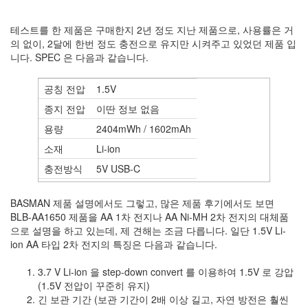
Notices
테스트를 한 제품은 구매한지 2년 정도 지난 제품으로, 사용률은 거
의 없이, 2달에 한번 정도 충전으로 유지만 시켜주고 있었던 제품 입
Find!
니다. SPEC 은 다음과 같습니다.
Categories
공칭 전압
1.5V
전
체
종지 전압
이딴 정보 없음
192
용량
2404mWh / 1602mAh
주
소재
Li-ion
절
주
충전방식
5V USB-C
절
충전 효율
이딴 정보 없음
30
BASMAN 제품 설명에서도 그렇고, 많은 제품 후기에서도 보면
군
BLB-AA1650 제품을 AA 1차 전지나 AA Ni-MH 2차 전지의 대체품
이
으로 설명을 하고 있는데, 제 견해는 조금 다릅니다. 일단 1.5V Li-
11
ion AA 타입 2차 전지의 특징은 다음과 같습니다.
둘
째
3.7 V Li-ion 을 step-down convert 를 이용하여 1.5V 로 강압
사
(1.5V 전압이 꾸준히 유지)
고
긴 보관 기간 (보관 기간이 2배 이상 길고, 자연 방전은 훨씬
일