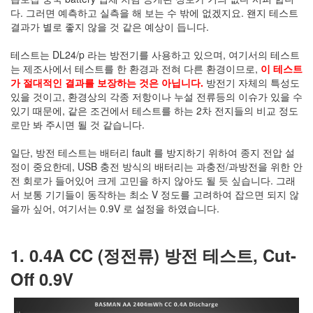
정
다. 그러면 예측하고 실측을 해 보는 수 밖에 없겠지요. 왠지 테스트
균
결과가 별로 좋지 않을 것 같은 예상이 듭니다.
테스트는 DL24/p 라는 방전기를 사용하고 있으며, 여기서의 테스트
Daweikala
는 제조사에서 테스트를 한 환경과 전혀 다른 환경이므로,
이 테스트
AA
가 절대적인 결과를 보장하는 것은 아닙니다.
방전기 자체의 특성도
1.5V
있을 것이고, 환경상의 각종 저항이나 누설 전류등의 이슈가 있을 수
Li-
있기 때문에, 같은 조건에서 테스트를 하는 2차 전지들의 비교 정도
ion
로만 봐 주시면 될 것 같습니다.
1280...
1
일단, 방전 테스트는 배터리 fault 를 방지하기 위하여 종지 전압 설
by
정이 중요한데, USB 충전 방식의 배터리는 과충전/과방전을 위한 안
김
전 회로가 들어있어 크게 고민을 하지 않아도 될 듯 싶습니다. 그래
정
서 보통 기기들이 동작하는 최소 V 정도를 고려하여 잡으면 되지 않
균
을까 싶어, 여기서는 0.9V 로 설정을 하였습니다.
BASMAN
BLB-
1. 0.4A CC (정전류) 방전 테스트, Cut-
AA1650
방
Off 0.9V
전
테
스