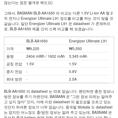
security
않는다는 점은 별개로 해도요)
3
Scuba
그래서, BASMAN BLB-AA1650 의 비교는 다른 1.5V Li-ion AA 형 2
Diving
차 전지나 Energizer Ultimate L91 정도를 비교를 하는 것이 맞을 것
0
같습니다. 일단 Energizer Ultimate L91 은 datasheet 가 존재하므
제
로, BLB-AA1650 제품 간의 스펙 비교를 해 보겠습니다.
품
리
BLB-AA1650
Energizer Ultimate L91
뷰
5
가격
₩9,225
₩3,550
용량
2404 mWh / 1602 mAh
3,345 mAh
Recent
공칭 전압
1.5V
1.5V
Posts
종지 전압
-
0.8V
Daweikala
최대 방전
-
2.5A
AA
1.5V
사용 기한
-
25년 (21도 보관 기준)
Li-
BLB-AA1650 의 datasheet 는 따로 없습니다. 왠만하면 충전 정보나
ion
방전 정보를 주기 마련인데, BASMAN 은 "그런 정보 따위는 알려주
3800...
고 싶지 않아" 인지, 아예 이런 datasheet 의 필요성을 모르고 있는
것인지 하여튼 정보가 너무 없습니다. 중국발 liitokala 도 datasheet
by
는 없지만 어느정도 충/방전 정보는 알려 주고 있는데, BASNAM 은
김
듭보잡 중국 battery 업체 처럼 공개된 정보가 거의 앖다 시피 합니