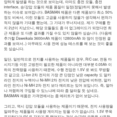
양하게 발생을 하는 것으로 보이는데, 아마도 충전 모듈, 충전
interface, 승/강압 모듈의 제품 품질이 일정(정밀)하지 못해서 발생
하는 이슈로 보여집니다. BASMAN 제품은 다른 제품보다 최소 50%
정도 비싸서, 이런 모듈도 고급을 사용하지 않을가 생각해서 편차가
적지 않을까 기대를 했는데, 그 기대가 무너지네요. 제가 구매를 한
지 2년이 지났으니, 해당 모듈들도 좀 더 업그레이드가 되었다면 최
근 제품은 또 다른 결과를 가질 수도 있지 않을까 싶습니다. (다음에
추가할 Daweikala 3600mAh 제품이 12800mAh 와 많이 안정된 결
과를 보여서..) 아무래도 사용 전에 성능 테스트를 해 보는 것이 좋을
듯 싶습니다.
일단, 일반적으로 전지를 사용하는 제품들의 경우, R/C car, 전동 마
시지기등 이런 고방전이 필요한 제품이 아니라면 대부분 0.05Ah 이
하의 전력량을 사용하기 때문에, 수행 전압은 1.5V 로 봐도 무방할
것 같고요. Li-Ion 2차 전지의 가장 큰 단점인 낮은 capacity 도 알카
라인 전지의 누액이나 Ni-MH 2차 전지의 낮은 전압에 비하면, 알카
라인 전지나 Ni-MH 2차 전지 보다 메리트는 있어 보입니다. 즉, 얼마
나 저렴하게 구입할 수 있느냐에 따라 좀 달라질 듯 싶네요.
BASMAN 제품은 가격면에서는 좀 메리트가 없어 보입니다.
그리고, 역시 강압 모듈을 사용하는 제품이기 때문에, 전지 사용량을
알려주는 제품들의 사용량 게이지는 믿을 수가 없습니다. 1.5V 쭈욱
유지하다가 0V 로 갑자기 뚝 떨어지는 것이 승/강압 모듈을 사용한