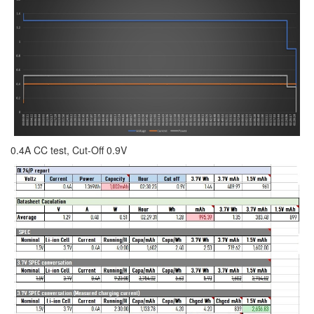
트
1
by
김
정
균
Liitokala
9V
6F22
충
0.4A CC test, Cut-Off 0.9V
전
지
방
전...
by
김
정
균
하