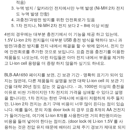
적음)
지
누액 방지 / 알카라인 전지에서만 누액 발생 (Ni-MH 2차 전지
3
도 누액 발생 안함)
Tech
과충전/과방전 방지를 위한 안전회로가 있음
143
1차 전지나, Ni-MH 2차 전지 보다 2 ~ 8배 이상 비쌈
안
녕
4번의 경우에는 대부분 충전기에서 이 기능을 제공 하고 있는데,
리
1.5V Li-ion 2차 전지들이 대부분 USB 충전 방식을 택하다 보니 과
눅
방전/과충전 방지를 전지 내에서 해결을 할 수 밖에 없어서, 전지 안
스
에 안전회로를 추가한 것으로 보입니다. 요즘 전용 충전기를 이용한
42
제품들도 나오는데, 이런 타입들은 아마 전지 내에서 부품을 제거하
프
고 Li-ion cell 용량을 더 증량 하지 않을까 싶기도 하네요.
로
그
BLB-AA1650 페이지를 보면, 긴 보관 기간 - 명확히 표기가 되어 있
래
지는 않은데, 다른 제품들의 설명을 보면 대략 Li-ion cell 의 보관 기
밍
간을 대략 20년 정도 잡는 것 같습니다. - 과, 1000번 이상의 충전을
57
이유로 비싼 가격이지만 1차 전지의 가격을 상쇄할 수 있다고 설명
Mozilla
을 합니다만, 1차 전지는 한번 구매시에 비용이 저렴하게 자주 들지
23
만, Li-ion 2차 전지는 초기 구매 비용이 너무 많이 든다는 점이 있습
Tip
니다. 예를 들어, 문의 자동 door lock 의 경우 요즘 8개의 AA 건전지
&
가 들어가는데, 여기에 Li-ion 8개를 사용한다면 거의 8만원이라는
Trick
비용을 들여 넣어야 한다는 점이죠. (door lock 에 Li-ion 1.5V 를 사
18
용하는 것은 전압 유지 때문에 배터리 교체 주기 경보가 제대로 되지