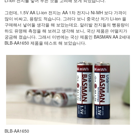
Li-ion 전지를 넣어 두는 것을 고려해 보게 되었습니다.
눅
그런데, 1.5V AA Li-ion 전지는 AA 1차 전지나 Ni-MH 보다 가격이
스
많이 비싸고, 용량도 적습니다. 그러다 보니 중국산 저가 Li-ion 을
구매해서 넣어둘 생각을 해 보았는데요. 알리발 전지들의 뻥용량이
AnNyung
하도 유명해 측정을 해 보려고 생각해 보니, 국산 제품은 어떨지가
궁금해 졌습니다. 그래서 이번에는 국산 제품인 BASMAN AA 2세대
Firefox
BLB-AA1650 제품을 테스트 해 보았습니다.
Mozilla
군
이
표
준
L10N
iPutty
AnNyung
LInux
불
여
우
BLB-AA1650