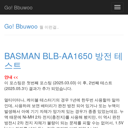
Go! Bbuwoo
Toggl
navig
Go! Bbuwoo
뭘 이런걸..
뭘
이
런
BASMAN BLB-AA1650 방전 테
걸..
김
스트
정
균
안내 <<
이 포스팅은 첫번째 포스팅 (2025.03.03) 이 후, 2번째 테스트
(2025.05.31) 결과가 추가 되었습니다.
Tag
Cloud
멀티미터나, 케이블 테스터기의 경우 1년에 한두번 사용할까 말까
안
인데, 사용하려 보면 배터리가 완전 방전 되어 있거나 또는 누액이
발생해서 아예 기기 자체가 망가져 있는 경우가 종종 있었는데요. 누
녕
액 때문에 Ni-MH 2차 전지(충전지)를 사용해 봤지만, 이 역시 완전
리
방전시 2차 전지 자체가 불량이 되는 문제를 피할 수는 없어서, 1.5V