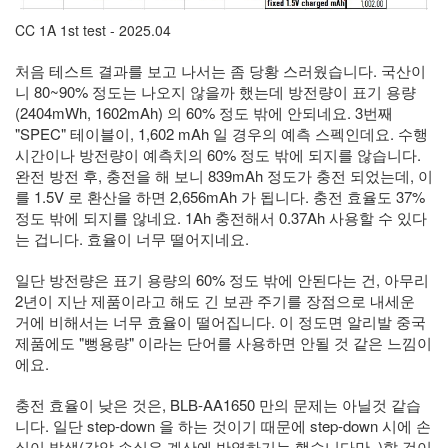
이
맥
CC 1A 1st test - 2025.04
스
엑
처음 테스트 결과를 보고 나서는 좀 당황 스러웠습니다. 국산이
스
니 80~90% 정도는 나오지 않을까 했는데 방전량이 표기 용량
빔
(2404mWh, 1602mAh) 의 60% 정도 밖에 안되네요. 3번째
XPH70.2
"SPEC" 테이블이, 1,602 mAh 일 경우의 예측 스펙인데요. 수행
1
시간이나 방전량이 예측치의 60% 정도 밖에 되지를 않습니다.
by
완전 방전 후, 충전을 해 보니 839mAh 정도가 충전 되었는데, 이
김
를 1.5V 로 환산을 하면 2,656mAh 가 됩니다. 충전 효율도 37%
정
정도 밖에 되지를 않네요. 1Ah 충전해서 0.37Ah 사용할 수 있다
균
는 겁니다. 효율이 너무 떨어지네요.
일단 방전량은 표기 용량의 60% 정도 밖에 안된다는 건, 아무리
2년이 지난 제품이라고 해도 긴 보관 주기를 장점으로 내세운
거에 비해서는 너무 효율이 떨어집니다. 이 정도면 알리발 중국
제품에도 "뻥용량" 이라는 단어를 사용하면 안될 것 같은 느낌이
에요.
충전 효율이 낮은 것은, BLB-AA1650 만의 문제는 아닐것 같습
니다. 일단 step-down 을 하는 것이기 때문에 step-down 시에 손
실이 발생(강압 손실은 계산에 반영하기는 했습니다만..)할 것이