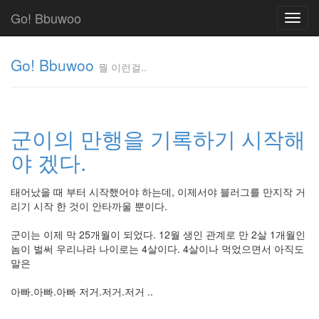
Go! Bbuwoo
Toggl
navig
Go! Bbuwoo
뭘 이런걸..
뭘
이
런
군이의 만행을 기록하기 시작해
걸..
김
야 겠다.
정
균
태어났을 때 부터 시작했어야 하는데, 이제서야 블러그를 만지작 거
리기 시작 한 것이 안타까울 뿐이다.
Tag
군이는 이제 막 25개월이 되었다. 12월 생인 관계로 만 2살 1개월인
Cloud
놈이 벌써 우리나라 나이로는 4살이다. 4살이나 먹었으면서 아직도
안
말은
녕
아빠.아빠.아빠 저거.저거.저거 ..
리