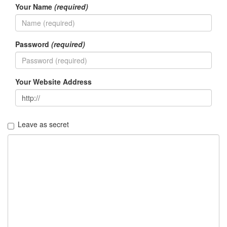
지
Your Name
(required)
3
Tech
143
Password
(required)
안
녕
리
눅
Your Website Address
스
42
프
로
Leave as secret
그
래
밍
57
Mozilla
23
Tip
&
Trick
18