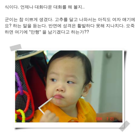
눅
식이다. 언제나 대화다운 대화를 해 볼지..
스
군이는 참 이쁘게 생겼다. 고추를 달고 나와서는 아직도 여자 얘기에
요? 하는 말을 듣는다. 반면에 성격은 활발하다 못해 지나치다. 오죽
AnNyung
하면 여기에 "만행" 을 남기겠다고 하는가??
Firefox
Mozilla
군
이
표
준
L10N
iPutty
AnNyung
LInux
불
여
우