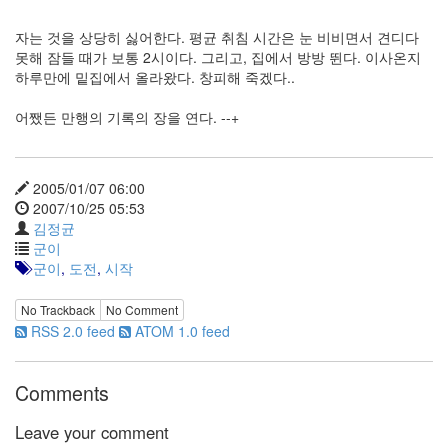
Notices
자는 것을 상당히 싫어한다. 평균 취침 시간은 눈 비비면서 견디다
못해 잠들 때가 보통 2시이다. 그리고, 집에서 방방 뛴다. 이사온지
Find!
하루만에 밑집에서 올라왔다. 창피해 죽겠다..
Categories
어쨌든 만행의 기록의 장을 연다. --+
전
체
192
2005/01/07 06:00
주
2007/10/25 05:53
절
김정균
주
군이
절
군이
,
도전
,
시작
30
군
No Trackback
No Comment
이
RSS 2.0 feed
ATOM 1.0 feed
11
둘
째
Comments
사
고
Leave your comment
일