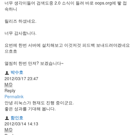
너무 생각이들어 검색도중 2.0 소식이 들려 바로 oops.org에 뙇 접
정
속하니
균
릴리즈 하셨네요.
Daweikala
AA
너무 감사합니다.
1.5V
Li-
요번에 한번 서버에 설치해보고 이것저것 피드백 보내드려야겠네요
ion
으흐흐
1280...
1
열씸히 한번 만져? 보겠습니다~
by
김
박수호
정
2012/03/17 23:47
균
M/D
Reply
BASMAN
Permalink
BLB-
안녕 리눅스가 현재도 진행 중이군요.
AA1650
좋은 성과를 기대해 봅니다.
방
함인호
전
2012/03/14 14:13
테
M/D
스