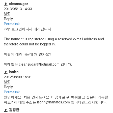
지
cleansugar
3
2013/05/13 14:33
Tech
M/D
143
Reply
안
Permalink
녕
kldp 로그인하니까 에러납니다
리
눅
The name "" is registered using a reserved e-mail address and
스
therefore could not be logged in.
42
프
이렇게 에러나는데 왜 인가요?
로
그
이메일은 cleansugar@hotmail.com 입니다.
래
isohn
밍
2012/08/09 15:31
57
M/D
Mozilla
Reply
23
Permalink
Tip
안녕하세요. 처음 인사드려요. 비공개로 뭐 여쭤보고 싶은데 가능할
&
까요? 제 메일주소는 isohn@hanafos.com 입니다만...감사합니다.
Trick
18
김정균