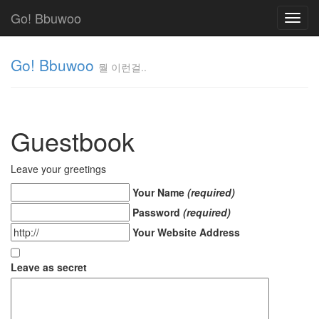
Go! Bbuwoo
Toggl
navig
Go! Bbuwoo
뭘 이런걸..
뭘
이
런
Guestbook
걸..
김
정
Leave your greetings
균
Your Name
(required)
Password
(required)
Tag
Your Website Address
Cloud
안
Leave as secret
녕
리