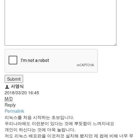
눅
스
AnNyung
Firefox
Mozilla
군
이
표
준
Submit
L10N
서영식
2018/03/20 16:45
iPutty
M/D
AnNyung
Reply
LInux
Permalink
불
리눅스를 처음 시작하는 초보입니다.
여
우리나라에도 이런분이 있다는 것에 뿌듯함이 느껴지네요
우
개인이 하신다는 것에 더욱 놀랍니다.
저도 리눅스 배포판을 이것저것 설치해 봤지만 제 컴에 비해 너무 무