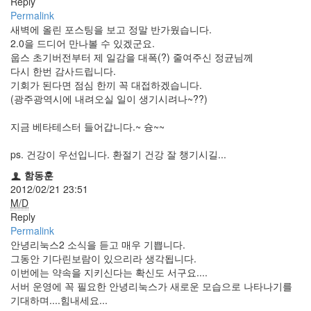
Reply
트
Permalink
1
새벽에 올린 포스팅을 보고 정말 반가웠습니다.
by
2.0을 드디어 만나볼 수 있겠군요.
김
웁스 초기버전부터 제 일감을 대폭(?) 줄여주신 정균님께
정
다시 한번 감사드립니다.
균
기회가 된다면 점심 한끼 꼭 대접하겠습니다.
(광주광역시에 내려오실 일이 생기시려나~??)
Liitokala
9V
지금 베타테스터 들어갑니다.~ 슝~~
6F22
충
ps. 건강이 우선입니다. 환절기 건강 잘 챙기시길...
전
함동훈
지
2012/02/21 23:51
방
M/D
전...
Reply
Permalink
by
안녕리눅스2 소식을 듣고 매우 기쁩니다.
김
그동안 기다린보람이 있으리라 생각됩니다.
정
이번에는 약속을 지키신다는 확신도 서구요....
균
서버 운영에 꼭 필요한 안녕리눅스가 새로운 모습으로 나타나기를
기대하며....힘내세요...
하