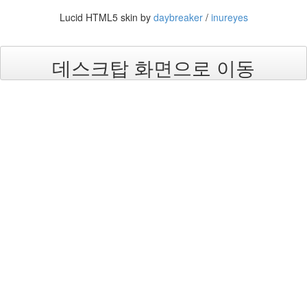
눅
Lucid HTML5 skin by
daybreaker
/
inureyes
스
AnNyung
데스크탑 화면으로 이동
Firefox
Mozilla
군
이
표
준
L10N
iPutty
AnNyung
LInux
불
여
우