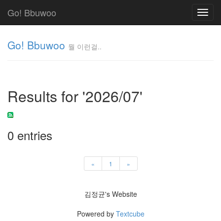
Go! Bbuwoo
Toggl
navig
Go! Bbuwoo
뭘 이런걸..
뭘
이
런
Results for '2026/07'
걸..
김
정
균
0 entries
Tag
Cloud
«
1
»
안
김정균's Website
녕
리
Powered by
Textcube