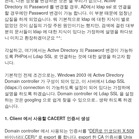
는데, 다른 정보를 변경하는 것은 별 무리가 없으나, Active
눅
Directory 의 Password 를 변경할 경우, AD에서 ldap ssl 로 연결을
할 경우에만 Password 변경이 가능 합니다. 이 부분 때문에 엄청난
스
삽질을 하게 되었습니다. 뭐 기본적으로 ldap 에 대한 지식이 별로
없었던 것이 삽질의 가장 주된 원인이기는 했지만, 검색에 걸린 대부
AnNyung
분의 문서들이 ldap 에 대한 지식이 있다는 가정하에 설명을 하다보
니 미치고 환장하겠더군요 ^^;
Firefox
Mozilla
각설하고, 여기에서는 Active Directory 의 Password 변경이 가능하
도록 PHP에서 Ldap SSL 로 연결하는 것에 대한 설명을 하고자 합
군
니다.
이
표
기본적인 전제 조건으로는, Windows 2003 에 Active Directory
준
Domain controller 가 구성이 되어 있고, 이 서버에서 Ldap SSL
L10N
(ldaps://) connection 이 가능하도록 설정이 되어 있다는 가정하에
설명을 하도록 하겠습니다. Domain controller 에 Ldap SSL 을 설정
iPutty
하는 것은 googling 으로 쉽게 찾을 수 있으므로.. 생략 하도록 하겠
AnNyung
습니다.
LInux
불
1. Client 에서 사용할 CACERT 인증서 생성
여
우
Domain controller 에서 사용되는 인증서를 "
DER로 인코딩된 X.509
바이너리(.CER)
" 로 export 를 합니다. export 한 CA 인증서를 Unix