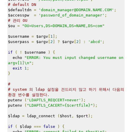
정
# default DN
$defaultdn 
=
'domain_manager@DOMAIN.NAME.COM'
;
균
$accesspw  
=
'password_of_domain_manager'
;
# 관리 OU
Daweikala
$ou 
=
"OU=Users,DS=DOMAIN,DS=NAME,DS=com"
AA
1.5V
$username 
=
 $argv
[
1
];
Li-
$userpass 
=
 $argv
[
2
]
?
 $argv
[
2
]
:
'abcd'
;
ion
1280...
if
(
!
 $username 
)
{
  echo 
"ERROR: You must input changed username on 
1
argv[1]\n"
;
by
exit
1
;
김
}
정
균
#
# system 의 ldap 설정을 건드리지 않고 하기 위해서 다음의 
BASMAN
환경 변수를 설정한다.
BLB-
putenv 
(
'LDAPTLS_REQCERT=never'
);
AA1650
putenv 
(
"LDAPTLS_CACERT={$certfile}"
);
방
$ldap 
=
 ldap_connect 
(
$host
,
 $port
);
전
테
if
(
 $ldap 
===
false
)
{
스
  echo 
"ERROR: connect failed to $host\n"
;