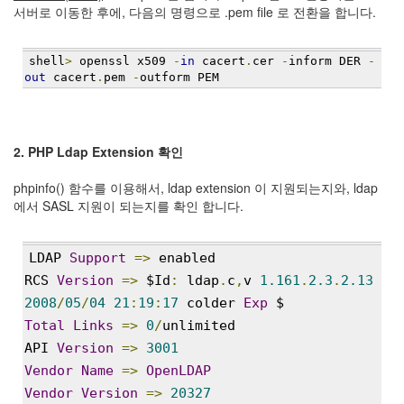
서버로 이동한 후에, 다음의 명령으로 .pem file 로 전환을 합니다.
Notices
Find!
shell
>
 openssl x509 
-
in
 cacert
.
cer 
-
inform DER 
-
out
 cacert
.
pem 
-
outform PEM
Categories
전
체
2. PHP Ldap Extension 확인
192
주
phpinfo() 함수를 이용해서, ldap extension 이 지원되는지와, ldap
절
에서 SASL 지원이 되는지를 확인 합니다.
주
절
30
LDAP 
Support
=>
 enabled
군
RCS 
Version
=>
 $Id
:
 ldap
.
c
,
v 
1.161
.
2.3
.
2.13
이
2008
/
05
/
04
21
:
19
:
17
 colder 
Exp
 $
11
둘
Total
Links
=>
0
/
unlimited
째
API 
Version
=>
3001
사
Vendor
Name
=>
OpenLDAP
고
Vendor
Version
=>
20327
일