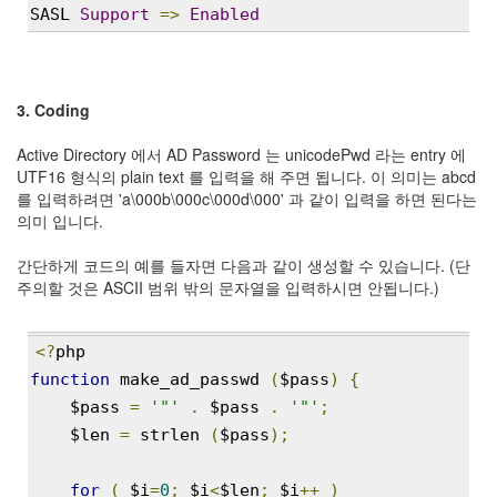
지
SASL 
Support
=>
Enabled
3
Tech
143
안
3. Coding
녕
리
Active Directory 에서 AD Password 는 unicodePwd 라는 entry 에
눅
UTF16 형식의 plain text 를 입력을 해 주면 됩니다. 이 의미는 abcd
스
를 입력하려면 'a\000b\000c\000d\000' 과 같이 입력을 하면 된다는
42
의미 입니다.
프
로
간단하게 코드의 예를 들자면 다음과 같이 생성할 수 있습니다. (단
그
주의할 것은 ASCII 범위 밖의 문자열을 입력하시면 안됩니다.)
래
밍
57
<?
php
Mozilla
function
 make_ad_passwd 
(
$pass
)
{
23
    $pass 
=
'"'
.
 $pass 
.
'"'
;
Tip
&
    $len 
=
 strlen 
(
$pass
);
Trick
18
for
(
 $i
=
0
;
 $i
<
$len
;
 $i
++
)