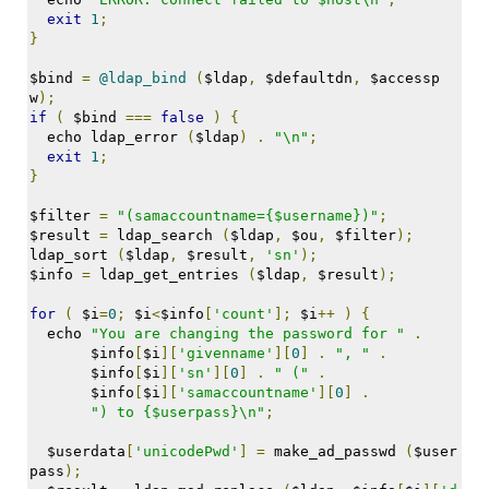
트
exit
1
;
1
}
by
김
$bind 
=
@ldap_bind
(
$ldap
,
 $defaultdn
,
 $accessp
정
w
);
if
(
 $bind 
===
false
)
{
균
  echo ldap_error 
(
$ldap
)
.
"\n"
;
exit
1
;
Liitokala
}
9V
6F22
$filter 
=
"(samaccountname={$username})"
;
충
$result 
=
 ldap_search 
(
$ldap
,
 $ou
,
 $filter
);
전
ldap_sort 
(
$ldap
,
 $result
,
'sn'
);
지
$info 
=
 ldap_get_entries 
(
$ldap
,
 $result
);
방
for
(
 $i
=
0
;
 $i
<
$info
[
'count'
];
 $i
++
)
{
전...
  echo 
"You are changing the password for "
.
       $info
[
$i
][
'givenname'
][
0
]
.
", "
.
by
       $info
[
$i
][
'sn'
][
0
]
.
" ("
.
김
       $info
[
$i
][
'samaccountname'
][
0
]
.
정
") to {$userpass}\n"
;
균
  $userdata
[
'unicodePwd'
]
=
 make_ad_passwd 
(
$user
하
pass
);