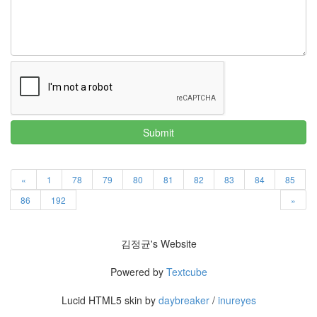
Submit
«
1
78
79
80
81
82
83
84
85
86
192
»
김정균's Website
Powered by
Textcube
Lucid HTML5 skin by
daybreaker
/
inureyes