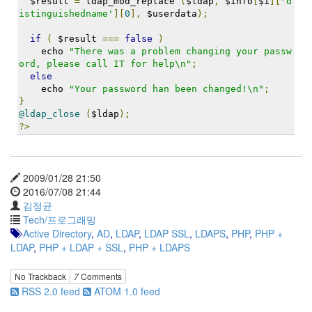
  $result 
=
 ldap_mod_replace 
(
$ldap
,
 $info
[
$i
][
'd
이
istinguishedname'
][
0
],
 $userdata
);
맥
스
if
(
 $result 
===
false
)
엑
    echo 
"There was a problem changing your passw
스
ord, please call IT for help\n"
;
빔
else
XPH70.2
    echo 
"Your password han been changed!\n"
;
1
}
by
@ldap_close
(
$ldap
);
?>
김
정
균
2009/01/28 21:50
2016/07/08 21:44
김정균
Tech/프로그래밍
Active Directory
,
AD
,
LDAP
,
LDAP SSL
,
LDAPS
,
PHP
,
PHP +
LDAP
,
PHP + LDAP + SSL
,
PHP + LDAPS
No Trackback
7
Comments
RSS 2.0 feed
ATOM 1.0 feed