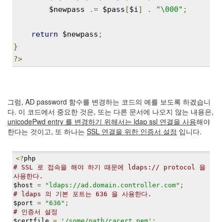
security
        $newpass 
.=
 $pass
[
$i
]
.
"\000"
;
3
Scuba
Diving
return
 $newpass
;
0
}
제
?>
품
리
뷰
5
그럼, AD password 함수를 변경하는 코드의 예를 보도록 하겠습니
다. 이 코드에서 중요한 것은, 또는 다른 문서에 나오지 않는 내용은,
Recent
unicodePwd entry 를 변경하기 위해서는 ldap ssl 연결을 사용
해야
Posts
한다는 것이고, 또 하나는
SSL 연결을 위한 인증서 설정
입니다.
Daweikala
AA
<?
php
1.5V
# SSL 로 접속을 해야 하기 때문에 ldaps:// protocol 을 
Li-
사용한다.
ion
$host 
=
"ldaps://ad.domain.controller.com"
;
3800...
# ldaps 의 기본 포트는 636 을 사용한다.
$port 
=
"636"
;
by
# 인증서 설정
김
$certfile 
=
'/some/path/cacert.pem'
;