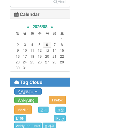
Find
Calendar
«
2026/08
»
일
월
화
수
목
금
토
1
2
3
4
5
6
7
8
9
10
11
12
14
15
13
16
17
18
19
20
21
22
23
24
25
26
27
28
29
30
31
Tag Cloud
안녕리눅스
AnNyung
Firefox
Mozilla
군이
표준
L10N
iPutty
AnNyung LInux
불여우