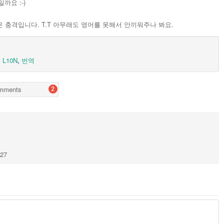
까요 :-)
는 것은 충격입니다. T.T 아무래도 영어를 못해서 안끼워주나 봐요.
,
L10N
,
번역
mments
2
127