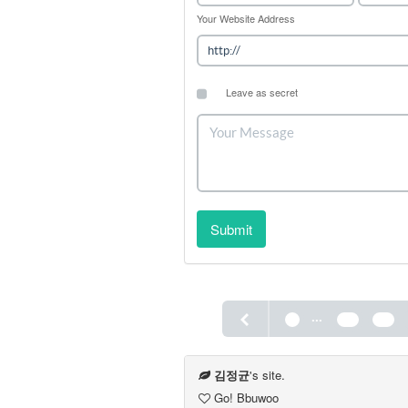
Your Website Address
Leave as secret
Submit
...
1
76
77
김정균
's site.
Go! Bbuwoo