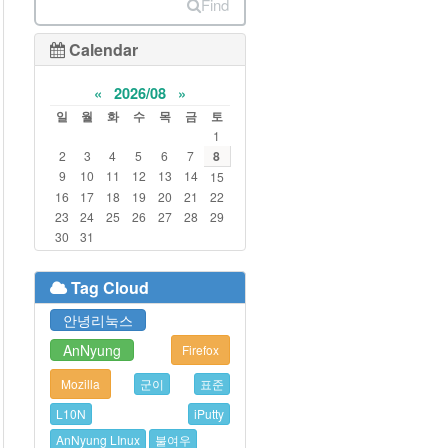
Find
Calendar
«
2026/08
»
일
월
화
수
목
금
토
1
2
3
4
5
6
7
8
9
10
11
12
13
14
15
16
17
18
19
20
21
22
23
24
25
26
27
28
29
30
31
Tag Cloud
안녕리눅스
AnNyung
Firefox
Mozilla
군이
표준
L10N
iPutty
AnNyung LInux
불여우