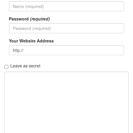
security
3
Scuba
Diving
Password
(required)
0
제
품
Your Website Address
리
뷰
5
Leave as secret
Recent
Posts
Daweikala
AA
1.5V
Li-
ion
3800...
by
김