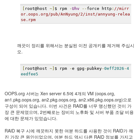
Notices
[
root@host 
~]
$ rpm 
-
Uhv
--
force http
:
//mirr
or.oops.org/pub/AnNyung/2/inst/annyung-relea
se.rpm
Find!
Categories
전
깨끗이 정리를 위해서는 분실된 이전 공개키를 제거해 주십시
체
오.
192
주
절
[
root@host 
~]
$ rpm 
-
e gpg
-
pubkey
-
0eff2026
-
4
주
eedfee5
절
30
군
OOPS.org 서버는 Xen server 6.5에 4개의 VM (oops.org,
이
an1.pkg.oops.org, an2.pkg.oops.org, an2.x86.pkg.oops.org)으로
11
구성이 되어 있습니다. 이번 사건은 RAID를 너무 맹신했던 것이 가
둘
장 큰 문제였으며, 2번째로는 장비의 노후화 및 서버 부품 조달 비용
째
에 대한 문제가 있었습니다.
사
고
RAID 복구 시에 깨끗하지 못한 여분 하드를 사용한 것이 RAID가 깨
일
진 가장 큰 원인이었으며, 여분 하드 역시 다른 RAID 정보를 가지고