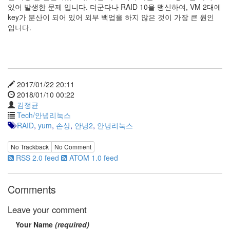
지
있어 발생한 문제 입니다. 더군다나 RAID 10을 맹신하여, VM 2대에
3
key가 분산이 되어 있어 외부 백업을 하지 않은 것이 가장 큰 원인
Tech
입니다.
143
안
녕
리
눅
2017/01/22 20:11
스
2018/01/10 00:22
42
김정균
프
Tech/안녕리눅스
로
RAID
,
yum
,
손상
,
안녕2
,
안녕리눅스
그
래
No Trackback
No Comment
밍
RSS 2.0 feed
ATOM 1.0 feed
57
Mozilla
23
Comments
Tip
&
Leave your comment
Trick
18
Your Name
(required)