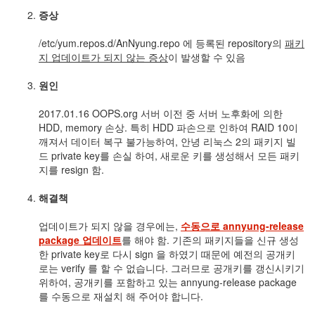
눅
증상
스
/etc/yum.repos.d/AnNyung.repo 에 등록된 repository의
패키
지 업데이트가 되지 않는 증상
이 발생할 수 있음
AnNyung
원인
Firefox
Mozilla
2017.01.16 OOPS.org 서버 이전 중 서버 노후화에 의한
HDD, memory 손상. 특히 HDD 파손으로 인하여 RAID 10이
군
깨져서 데이터 복구 불가능하여, 안녕 리눅스 2의 패키지 빌
이
드 private key를 손실 하여, 새로운 키를 생성해서 모든 패키
표
지를 resign 함.
준
L10N
해결책
iPutty
업데이트가 되지 않을 경우에는,
수동으로 annyung-release
AnNyung
package 업데이트
를 해야 함. 기존의 패키지들을 신규 생성
LInux
한 private key로 다시 sign 을 하였기 때문에 예전의 공개키
불
로는 verify 를 할 수 없습니다. 그러므로 공개키를 갱신시키기
여
위하여, 공개키를 포함하고 있는 annyung-release package
우
를 수동으로 재설치 해 주어야 합니다.