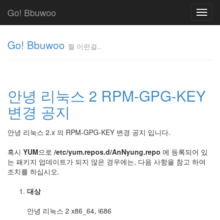
Go! Bbuwoo
Toggl
navig
Go! Bbuwoo
뭘 이런걸..
뭘
이
런
안녕 리눅스 2 RPM-GPG-KEY
걸..
김
변경 공지
정
균
안녕 리눅스 2.x 의 RPM-GPG-KEY 변경 공지 입니다.
혹시
YUM
으로
/etc/yum.repos.d/AnNyung.repo
에 등록되어 있
Tag
는 패키지 업데이트가 되지 않은 경우에는, 다음 사항을 참고 하여
Cloud
조치를 하십시오.
안
대상
녕
리
안녕 리눅스 2 x86_64, i686