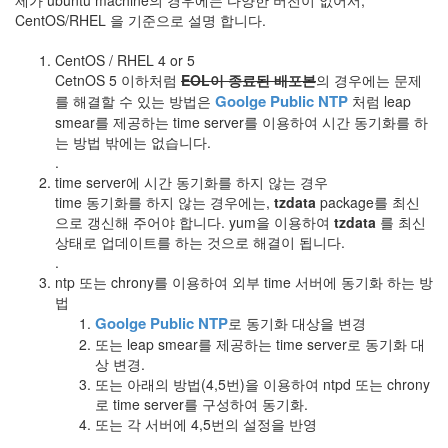
제가 ubuntu machine의 경우에는 다양한 버전이 없어서,
CentOS/RHEL 을 기준으로 설명 합니다.
Notices
CentOS / RHEL 4 or 5
Find!
CetnOS 5 이하처럼
EOL이 종료된 배포본
의 경우에는 문제
Goolge Public NTP
를 해결할 수 있는 방법은
처럼 leap
Categories
smear를 제공하는 time server를 이용하여 시간 동기화를 하
전
는 방법 밖에는 없습니다.
체
.
192
time server에 시간 동기화를 하지 않는 경우
주
time 동기화를 하지 않는 경우에는,
tzdata
package를 최신
절
으로 갱신해 주어야 합니다. yum을 이용하여
tzdata
를 최신
주
상태로 업데이트를 하는 것으로 해결이 됩니다.
절
.
30
ntp 또는 chrony를 이용하여 외부 time 서버에 동기화 하는 방
군
법
이
Goolge Public NTP
로 동기화 대상을 변경
11
또는 leap smear를 제공하는 time server로 동기화 대
둘
상 변경.
째
또는 아래의 방법(4,5번)을 이용하여 ntpd 또는 chrony
사
로 time server를 구성하여 동기화.
고
또는 각 서버에 4,5번의 설정을 반영
일
.