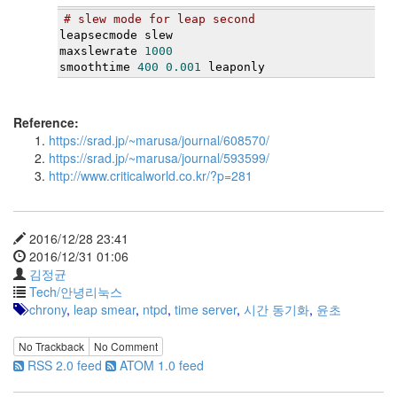
security
3
# slew mode for leap second
Scuba
leapsecmode slew
maxslewrate 
1000
Diving
smoothtime 
400
0.001
 leaponly
0
제
품
Reference:
리
https://srad.jp/~marusa/journal/608570/
뷰
https://srad.jp/~marusa/journal/593599/
5
http://www.criticalworld.co.kr/?p=281
Recent
Posts
2016/12/28 23:41
Daweikala
2016/12/31 01:06
AA
김정균
1.5V
Tech/안녕리눅스
Li-
chrony
,
leap smear
,
ntpd
,
time server
,
시간 동기화
,
윤초
ion
3800...
No Trackback
No Comment
RSS 2.0 feed
ATOM 1.0 feed
by
김