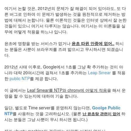
눅
여기서 논할 것은, 2012년의 문제가 잘 해결이 되어 있더라도, 또 다
스
른 버그로 인하여 이 문제가 발생하는 것을 원천적으로 제거하는 방
법에 대해서 논합니다. 물론 이론적인 것들은 인터넷 상에서 잘 논한
AnNyung
것들이 있으니 여기서 다루지는 않습니다. 여기서는 이 이론들을 실
무에 어떻게 적용을 하느냐 입니다.
Firefox
윤초에 영향을 받는 서비스가 없거나
윤초 따윈 안중에 없어..
하시
Mozilla
는 분들은 사뿐이 브라우져를 즈려 밟으시고 무시하시면 되겠습니
군
다.
이
2012년 사태 이후로, Google에서 1초를 그냥 확 추가하는 것이 아
표
니라 대략 20여시간에 걸쳐서 1초를 추가하는
Leap Smear
를 적용
준
한
public NTP
를 제공 합니다.
L10N
iPutty
이 글에서는
Leaf Smear를 NTP와 chrony에 어떻게 적용
을 해서 운
영을 할 수 있는지에 대하여 기술 합니다.
AnNyung
LInux
일단, 별도로 Time server를 운영하지 않는다면,
Goolge Public
불
NTP
를 사용하는 것을 고려하십시오. (물론
하
난 윤초랑 관련이 없어
여
시는 분들은 그냥 사뿐이 무시 하시면 됩니다.)
우