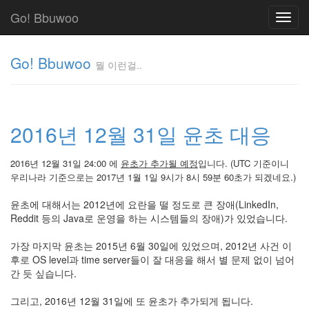
Go! Bbuwoo
Toggl
navig
Go! Bbuwoo
뭘 이런걸..
뭘
이
런
2016년 12월 31일 윤초 대응
걸..
김
정
2016년 12월 31일 24:00 에
윤초가 추가될 예정
입니다. (UTC 기준이니
균
우리나라 기준으로는 2017년 1월 1일 9시가 8시 59분 60초가 되겠네요.)
윤초에 대해서는 2012년에 요란을 떨 정도로 큰 장애(LinkedIn,
Reddit 등의 Java로 운영을 하는 시스템들의 장애)가 있었습니다.
Tag
Cloud
가장 마지막 윤초는 2015년 6월 30일에 있었으며, 2012년 사건 이
안
후로 OS level과 time server들이 잘 대응을 해서 별 문제 없이 넘어
녕
간 듯 싶습니다.
리
그리고, 2016년 12월 31일에 또 윤초가 추가되게 됩니다.