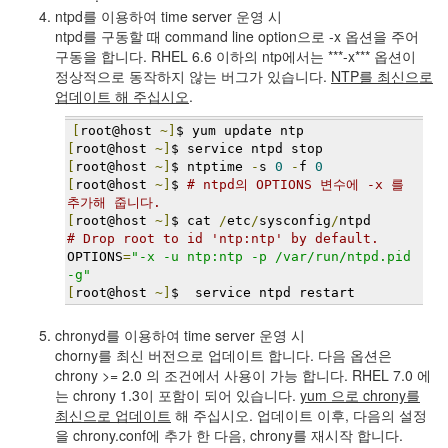
지
ntpd를 이용하여 time server 운영 시
3
ntpd를 구동할 때 command line option으로 -x 옵션을 주어
Tech
구동을 합니다. RHEL 6.6 이하의 ntp에서는 ***-x*** 옵션이
143
정상적으로 동작하지 않는 버그가 있습니다.
NTP를 최신으로
안
업데이트 해 주십시오
.
녕
리
[
root@host 
~]
$ yum update ntp
눅
[
root@host 
~]
$ service ntpd stop
[
root@host 
~]
$ ntptime 
-
s 
0
-
f 
0
스
[
root@host 
~]
$ 
# ntpd의 OPTIONS 변수에 -x 를 
42
추가해 줍니다.
프
[
root@host 
~]
$ cat 
/
etc
/
sysconfig
/
ntpd
로
# Drop root to id 'ntp:ntp' by default.
그
OPTIONS
=
"-x -u ntp:ntp -p /var/run/ntpd.pid 
래
-g"
밍
[
root@host 
~]
$  service ntpd restart
57
Mozilla
chronyd를 이용하여 time server 운영 시
23
chorny를 최신 버전으로 업데이트 합니다. 다음 옵션은
Tip
chrony >= 2.0 의 조건에서 사용이 가능 합니다. RHEL 7.0 에
&
는 chrony 1.3이 포함이 되어 있습니다.
yum 으로 chrony를
Trick
최신으로 업데이트
해 주십시오. 업데이트 이후, 다음의 설정
18
을 chrony.conf에 추가 한 다음, chrony를 재시작 합니다.