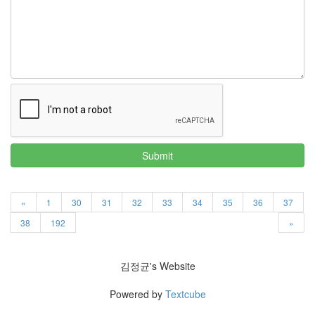
트
1
by
김
정
균
Liitokala
9V
6F22
충
Submit
전
지
방
«
1
30
31
32
33
34
35
36
37
전...
38
192
»
by
김
정
김정균's Website
균
Powered by
Textcube
하