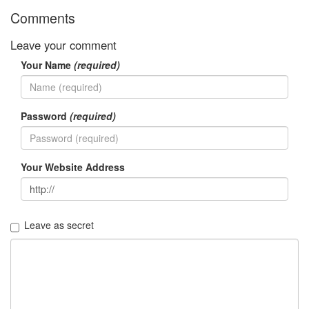
정
Comments
균
Leave your comment
Daweikala
Your Name
(required)
AA
1.5V
Li-
ion
Password
(required)
1280...
1
by
김
Your Website Address
정
균
BASMAN
Leave as secret
BLB-
AA1650
방
전
테
스