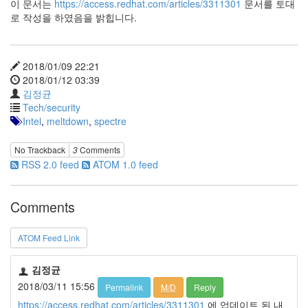
이 문서는
https://access.redhat.com/articles/3311301
문서를 토대
로 작성을 하였음을 밝힙니다.
2018/01/09 22:21
2018/01/12 03:39
김정균
Tech/security
Intel
,
meltdown
,
spectre
No Trackback
3
Comments
RSS 2.0 feed
ATOM 1.0 feed
Comments
ATOM Feed Link
김정균
2018/03/11 15:56
Permalink
M/D
Reply
https://access.redhat.com/articles/3311301
에 업데이트 된 내