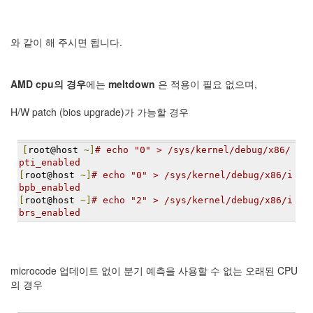
정
균
와 같이 해 주시면 됩니다.
Daweikala
AA
1.5V
AMD cpu의 경우
에는
meltdown
은 적용이 필요 없으며,
Li-
ion
H/W patch (bios upgrade)가 가능할 경우
1280...
1
[
root@host 
~]
# echo "0" > /sys/kernel/debug/x86/
by
pti_enabled
김
[
root@host 
~]
# echo "0" > /sys/kernel/debug/x86/i
정
bpb_enabled
균
[
root@host 
~]
# echo "2" > /sys/kernel/debug/x86/i
brs_enabled
BASMAN
BLB-
AA1650
방
microcode 업데이트 없이 분기 예측을 사용할 수 없는 오래된 CPU
전
의 경우
테
스