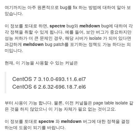
이
여기까지는 아주 원론적으로 bug를 fix 하는 방법에 대하여 알아 보
맥
았습니다.
스
엑
이 정보를 토대로 하면,
spectre
bug와
meltdown
bug에 대하여 각
스
각 정책을 취할 수 있게 됩니다. 예를 들어, 보안 버그가 중요하지만
빔
성능 저하가 더 큰 문제인 경우, 해당 서버가 isolate 가 되어 있다면
XPH70.2
과감하게
meltdown
bug patch를 포기하는 정책도 가능 하다는 의
1
미입니다.
by
김
현재, 이 기능을 사용할 수 있는 커널은
정
균
CentOS 7 3.10.0-693.11.6.el7
CentOS 6 2.6.32-696.18.7.el6
부터 사용이 가능 합니다. 물론, 이전 커널들은 page table isolate 같
은 것을 하지 않았으니 이 기능 자체가 필요 없는 것이고요.
이 정보를 토대로
spectre
와
meltdown
버그에 대한 정책을 결정
하는데 도움이 되기를 바랍니다.