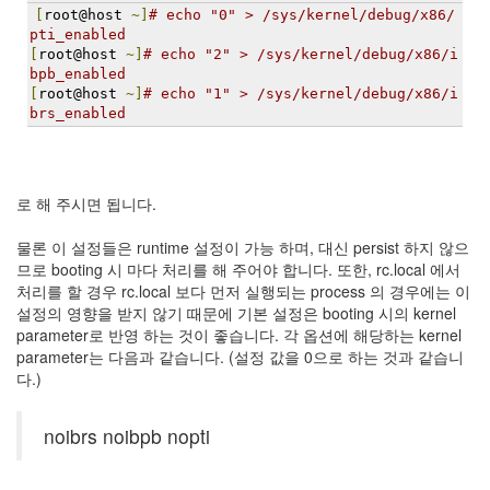
트
[
root@host 
~]
# echo "0" > /sys/kernel/debug/x86/
1
pti_enabled
by
[
root@host 
~]
# echo "2" > /sys/kernel/debug/x86/i
bpb_enabled
김
[
root@host 
~]
# echo "1" > /sys/kernel/debug/x86/i
정
brs_enabled
균
Liitokala
9V
로 해 주시면 됩니다.
6F22
충
물론 이 설정들은 runtime 설정이 가능 하며, 대신 persist 하지 않으
전
므로 booting 시 마다 처리를 해 주어야 합니다. 또한, rc.local 에서
지
처리를 할 경우 rc.local 보다 먼저 실행되는 process 의 경우에는 이
방
설정의 영향을 받지 않기 때문에 기본 설정은 booting 시의 kernel
전...
parameter로 반영 하는 것이 좋습니다. 각 옵션에 해당하는 kernel
parameter는 다음과 같습니다. (설정 값을 0으로 하는 것과 같습니
by
다.)
김
정
균
noibrs noibpb nopti
하