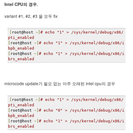
security
Intel CPU의 경우
,
3
Scuba
variant #1, #2, #3 을 모두 fix
Diving
0
제
[
root@host 
~]
# echo "1" > /sys/kernel/debug/x86/
품
pti_enabled
리
[
root@host 
~]
# echo "1" > /sys/kernel/debug/x86/i
뷰
bpb_enabled
5
[
root@host 
~]
# echo "1" > /sys/kernel/debug/x86/i
brs_enabled
Recent
Posts
microcode update가 필요 없는 아주 오래된 intel cpu의 경우
Daweikala
AA
1.5V
[
root@host 
~]
# echo "1" > /sys/kernel/debug/x86/
Li-
pti_enabled
ion
[
root@host 
~]
# echo "0" > /sys/kernel/debug/x86/i
3800...
bpb_enabled
[
root@host 
~]
# echo "1" > /sys/kernel/debug/x86/i
by
brs_enabled
김