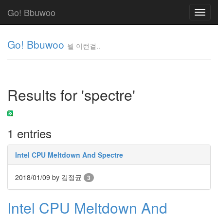
Go! Bbuwoo
Toggl
navig
Go! Bbuwoo
뭘 이런걸..
뭘
이
런
Results for 'spectre'
걸..
김
정
균
1 entries
Tag
Intel CPU Meltdown And Spectre
Cloud
안
2018/01/09
by 김정균
3
녕
Intel CPU Meltdown And
리