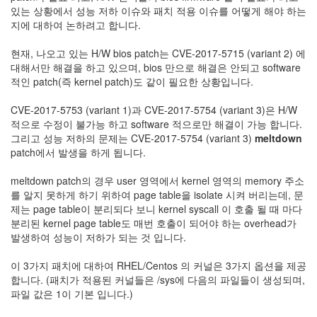
있는 상황에서 성능 저하 이슈와 패치 적용 이슈를 어떻게 해야 하는
Notices
지에 대하여 논하려고 합니다.
Find!
현재, 나오고 있는 H/W bios patch는 CVE-2017-5715 (variant 2) 에
대해서만 해결을 하고 있으며, bios 만으로 해결은 안되고 software
Categories
적인 patch(즉 kernel patch)도 같이 필요한 상황입니다.
전
CVE-2017-5753 (variant 1)과 CVE-2017-5754 (variant 3)은 H/W
체
적으로 수정이 불가능 하고 software 적으로만 해결이 가능 합니다.
192
그리고 성능 저하의 문제는 CVE-2017-5754 (variant 3)
meltdown
주
patch에서 발생을 하게 됩니다.
절
주
meltdown patch의 경우 user 영역에서 kernel 영역의 memory 주소
절
를 알지 못하게 하기 위하여 page table을 isolate 시켜 버리는데, 문
30
제는 page table이 분리되다 보니 kernel syscall 이 호출 될 때 마다
군
분리된 kernel page table도 매번 호출이 되어야 하는 overhead가
이
발생하여 성능이 저하가 되는 것 입니다.
11
둘
이 3가지 패치에 대하여 RHEL/Centos 의 커널은 3가지 옵션을 제공
째
합니다. (패치가 적용된 커널들은 /sys에 다음의 파일들이 생성되며,
사
파일 값은 1이 기본 입니다.)
고
일