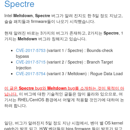
Spectre
눅
스
Intel
Meltdown
,
Spectre
버그가 알려 진지도 한 5일 정도 지났고,
슬슬 패치들과 firmware들이 나오기 시작했습니다.
AnNyung
현재 알려진 바로는 3가지의 버그가 존재하고, 2가지는
Spectre
, 1
Firefox
가지는
Meltdown
버그라 칭해지고 있습니다.
Mozilla
CVE-2017-5753
(variant 1 / Spectre) : Bounds-check
군
bypass
이
CVE-2017-5715
(variant 2 / Spectre) : Branch Target
표
Injection
준
CVE-2017-5754
(variant 3 / Meltdown) : Rogue Data Load
L10N
이 글은
Spectre
bug와
Meltdown
bug를 소개하는 것이 목적이 아
iPutty
닙니다.
이 버그에 대한 기술적인 글들은 많이 올라와 있으므로, 여
AnNyung
기서는 RHEL/CentOS 환경에서 어떻게 적용할 것인가에 대하여 논
LInux
하려 합니다.
불
여
우
일단, 버그가 알려진지 5일 정도 지난 시점에서, 벤더 별 OS kernel
patch가 발표 되고, H/W 벤더들의 bios firmware 들이 발표가 되고