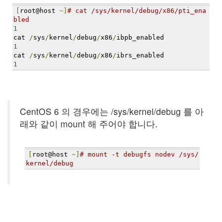
지
[
root@host 
~]
# cat /sys/kernel/debug/x86/pti_ena
3
bled
Tech
1
143
cat 
/
sys
/
kernel
/
debug
/
x86
/
ibpb_enabled
안
1
녕
cat 
/
sys
/
kernel
/
debug
/
x86
/
ibrs_enabled
리
1
눅
스
42
프
CentOS 6 의 경우에는 /sys/kernel/debug 를 아
로
래와 같이 mount 해 주어야 합니다.
그
래
밍
57
[
root@host 
~]
# mount -t debugfs nodev /sys/
Mozilla
kernel/debug
23
Tip
&
Trick
18