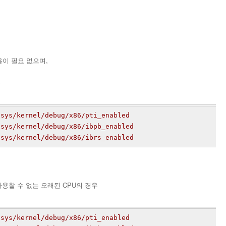
용이 필요 없으며,
우
/sys/kernel/debug/x86/pti_enabled
/sys/kernel/debug/x86/ibpb_enabled
/sys/kernel/debug/x86/ibrs_enabled
 사용할 수 없는 오래된 CPU의 경우
/sys/kernel/debug/x86/pti_enabled