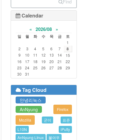
Find
Calendar
«
2026/08
»
일
월
화
수
목
금
토
1
2
3
4
5
6
7
8
9
10
11
12
13
14
15
16
17
18
19
20
21
22
23
24
25
26
27
28
29
30
31
Tag Cloud
안녕리눅스
AnNyung
Firefox
Mozilla
군이
표준
L10N
iPutty
AnNyung LInux
불여우