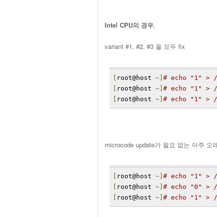
Intel CPU의 경우
,
variant #1, #2, #3 을 모두 fix
[
root@host 
~]
# echo "1" > 
[
root@host 
~]
# echo "1" > 
[
root@host 
~]
# echo "1" > 
microcode update가 필요 없는 아주 오래
[
root@host 
~]
# echo "1" > 
[
root@host 
~]
# echo "0" > 
[
root@host 
~]
# echo "1" > 