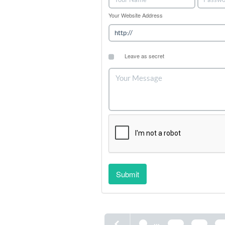
Your Website Address
Leave as secret
Submit
...
1
106
107
10