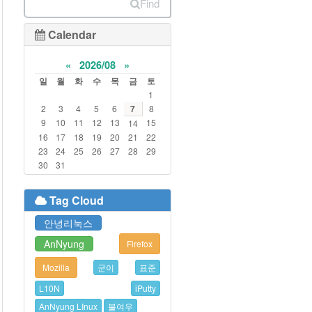
Find
Calendar
«
2026/08
»
일
월
화
수
목
금
토
1
2
3
4
5
6
7
8
9
10
11
12
13
15
14
16
17
18
19
20
21
22
23
24
25
26
27
28
29
30
31
Tag Cloud
안녕리눅스
AnNyung
Firefox
Mozilla
군이
표준
L10N
iPutty
AnNyung LInux
불여우