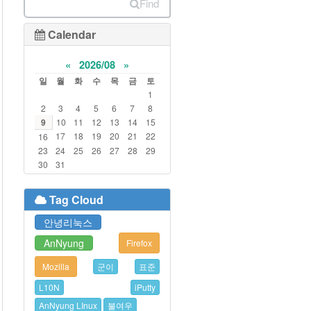
Find
Calendar
«
2026/08
»
일
월
화
수
목
금
토
1
2
3
4
5
6
7
8
9
10
11
12
13
14
15
17
18
19
20
21
22
16
23
24
25
26
27
28
29
30
31
Tag Cloud
안녕리눅스
AnNyung
Firefox
Mozilla
군이
표준
L10N
iPutty
AnNyung LInux
불여우