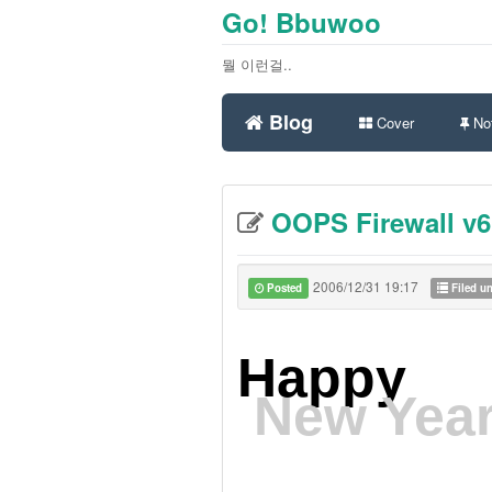
Go! Bbuwoo
뭘 이런걸..
Blog
Cover
Not
OOPS Firewall v6.
2006/12/31 19:17
Posted
Filed u
Happy
New Year