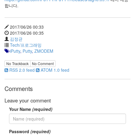
눅
합니다.
스
AnNyung
2017/06/26 00:33
2017/06/26 00:35
Firefox
김정균
Tech/프로그래밍
Mozilla
iPutty
,
Putty
,
ZMODEM
군
이
No Trackback
No Comment
표
RSS 2.0 feed
ATOM 1.0 feed
준
L10N
Comments
iPutty
AnNyung
Leave your comment
LInux
Your Name
(required)
불
여
우
Password
(required)