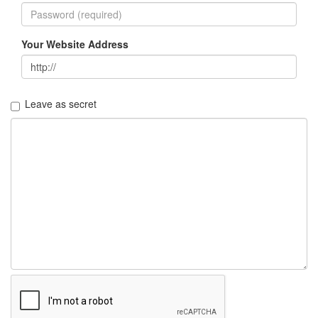
Notices
Your Website Address
Find!
Categories
전
Leave as secret
체
192
주
절
주
절
30
군
이
11
둘
째
사
고
일