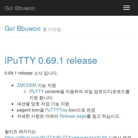
Go! Bbuwoo
Toggl
navig
Go! Bbuwoo
뭘 이런걸..
뭘
이
런
iPuTTY 0.69.1 release
걸..
김
정
0.69.1 release 소식 입니다.
균
ZMODEM
기능 지원
iPuTTY
console을 이용하여 파일 업로드/다운로드를
지원 합니다.
Tag
Cloud
세션별 암호 저장 기능 지원
pagent icon을
PuTTYTray
icon으로 변경
안
자세한 사항은 아래의
Release page
를 참고 하십시오.
녕
릴리즈 패키지는
리
https://github.com/iPuTTY/iPuTTY/releases/tag/l0.69.1i
에서 제공