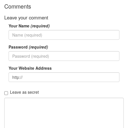
트
Comments
1
by
Leave your comment
김
Your Name
(required)
정
균
Liitokala
Password
(required)
9V
6F22
충
전
Your Website Address
지
방
전...
Leave as secret
by
김
정
균
하