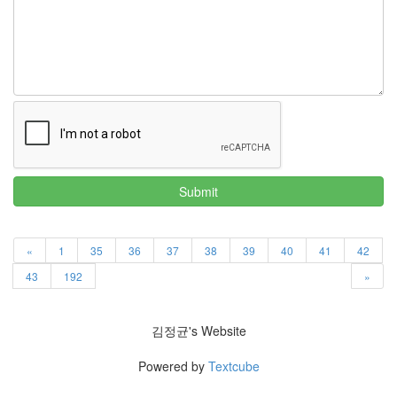
이
맥
스
엑
스
빔
XPH70.2
1
by
김
정
Submit
균
«
1
35
36
37
38
39
40
41
42
43
192
»
김정균's Website
Powered by
Textcube