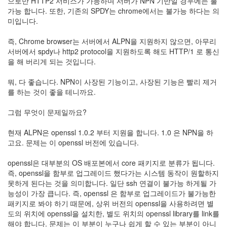
으로만 HTTP2 서비스가 가능하며 서버가 NPN 기반일 경우에는 불
눅
가능 합니다. 또한, 기존의 SPDY는 chrome에서는 불가능 하다는 의
미입니다.
스
즉, Chrome browser는 서버에서 ALPN을 지원하지 않으면, 아무리
AnNyung
서버에서 spdy나 http2 protocol을 지원하도록 해도 HTTP/1 로 통신
을 해 버리게 되는 것입니다.
Firefox
Mozilla
뭐, 다 좋습니다. NPN이 사장된 기능이고, 사장된 기능은 빨리 제거
를 하는 것이 좋을 테니까요.
군
이
그럼 무엇이 문제일까요?
표
준
현재 ALPN은 openssl 1.0.2 부터 지원을 합니다. 1.0 은 NPN을 하
L10N
고요. 문제는 이 openssl 버전에 있습니다.
iPutty
openssl은 대부분의 OS 배포본에서 core 패키지로 분류가 됩니다.
AnNyung
즉, openssl을 함부로 업그레이드 했다가는 시스템 동작이 원할하지
LInux
못하게 된다는 것을 의미합니다. 일단 ssh 연결이 불가능 하게될 가
불
능성이 가장 큽니다. 즉, openssl 은 함부로 업그레이드가 불가능한
여
패키지로 봐야 하기 때문에, 상위 버전의 openssl을 사용하려면 별
우
도의 위치에 openssl을 설치한, 별도 위치의 openssl library를 link를
해야 합니다. 문제는 이 부분이 누구나 쉽게 할 수 있는 부분이 아니