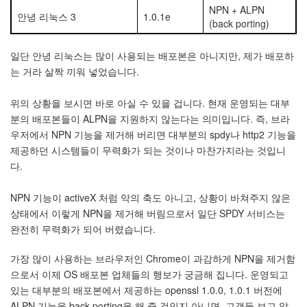
지
NPN + ALPN
안녕 리눅스 3
1.0.1e
3
(back porting)
Tech
143
일단 안녕 리눅스는 많이 사용되는 배포본은 아니지만, 제가 배포하
안
는 거라 살짝 끼워 넣었습니다.
녕
리
눅
위의 상황을 보시면 바로 아실 수 있을 겁니다. 현재 운영되는 대부
스
분의 배포본들이 ALPN을 지원하지 않는다는 의미입니다. 즉, 브라
42
우저에서 NPN 기능을 제거해 버리면 대부분의 spdy나 http2 기능을
프
제공하던 시스템들이 무력화가 되는 것이나 마찬가지라는 것입니
로
다.
그
래
NPN 기능이 activeX 처럼 악의 축도 아니고, 상황이 바쳐주지 않은
밍
57
상태에서 이렇게 NPN을 제거해 버림으로서 일단 SPDY 서비스는
Mozilla
완전히 무력화가 되어 버렸습니다.
23
Tip
가장 많이 사용하는 브라우저인 Chrome이 과감하게 NPN을 제거함
&
으로서 이제 OS 배포본 업체들의 행보가 궁금해 집니다. 운영되고
Trick
있는 대부분의 배포본에서 제공하는 openssl 1.0.0, 1.0.1 버전에
18
ALPN 기능을 back porting을 해 줄 것인지 아니면, 고객들 보고 알