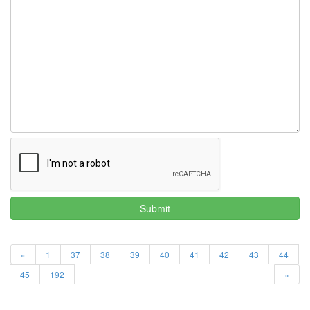
Notices
Find!
Categories
전
체
192
주
절
주
절
30
군
Submit
이
11
둘
«
1
37
38
39
40
41
42
43
44
째
사
45
192
»
고
일