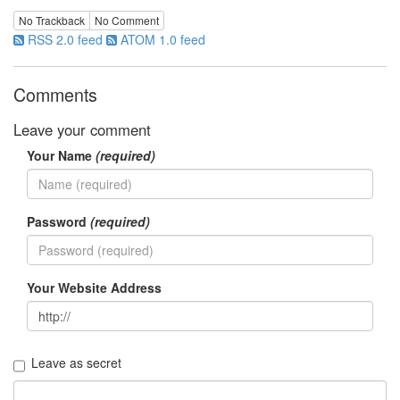
눅
No Trackback
No Comment
RSS 2.0 feed
ATOM 1.0 feed
스
AnNyung
Comments
Firefox
Leave your comment
Mozilla
Your Name
(required)
군
이
표
Password
(required)
준
L10N
iPutty
Your Website Address
AnNyung
LInux
불
여
Leave as secret
우