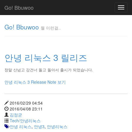
Go! Bbuwoo
Toggl
navig
Go! Bbuwoo
뭘 이런걸..
뭘
이
런
안녕 리눅스 3 릴리즈
걸..
김
정
정말 산넘고 강건너 돌고 돌아서 출시가 되었습니다.
균
안녕 리눅스 3 Release Note 보기
Tag
Cloud
2016/02/29 04:54
안
2016/04/08 23:11
김정균
녕
Tech/안녕리눅스
리
안녕 리눅스
,
안녕3
,
안녕리눅스