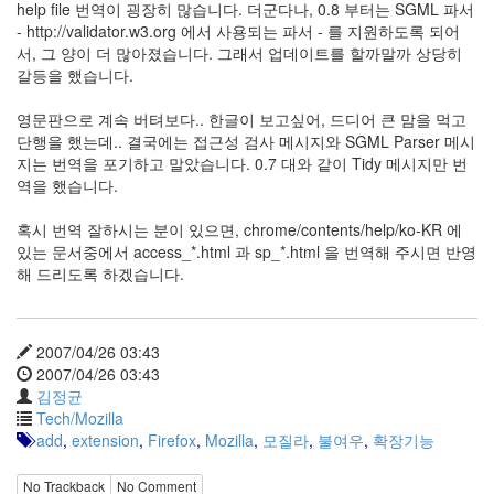
help file 번역이 굉장히 많습니다. 더군다나, 0.8 부터는 SGML 파서
지
- http://validator.w3.org 에서 사용되는 파서 - 를 지원하도록 되어
3
서, 그 양이 더 많아졌습니다. 그래서 업데이트를 할까말까 상당히
Tech
갈등을 했습니다.
143
안
영문판으로 계속 버텨보다.. 한글이 보고싶어, 드디어 큰 맘을 먹고
녕
단행을 했는데.. 결국에는 접근성 검사 메시지와 SGML Parser 메시
리
지는 번역을 포기하고 말았습니다. 0.7 대와 같이 Tidy 메시지만 번
눅
역을 했습니다.
스
42
혹시 번역 잘하시는 분이 있으면, chrome/contents/help/ko-KR 에
프
있는 문서중에서 access_*.html 과 sp_*.html 을 번역해 주시면 반영
로
해 드리도록 하겠습니다.
그
래
밍
57
2007/04/26 03:43
Mozilla
2007/04/26 03:43
23
김정균
Tip
Tech/Mozilla
&
add
,
extension
,
Firefox
,
Mozilla
,
모질라
,
불여우
,
확장기능
Trick
18
No Trackback
No Comment