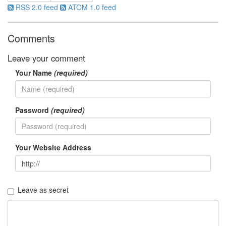
security
RSS 2.0 feed
ATOM 1.0 feed
3
Scuba
Diving
Comments
0
제
Leave your comment
품
리
Your Name
(required)
뷰
5
Password
(required)
Recent
Posts
Daweikala
Your Website Address
AA
1.5V
Li-
ion
Leave as secret
3800...
by
김