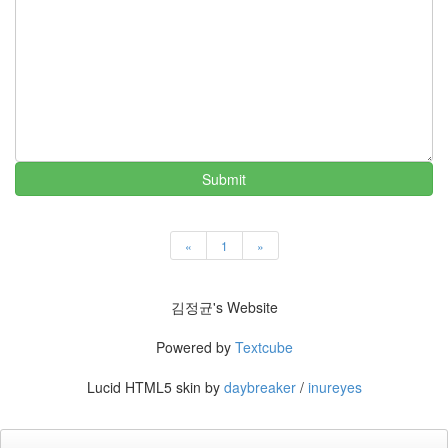
정
균
Daweikala
AA
1.5V
Li-
ion
1280...
Submit
1
by
김
«
1
»
정
균
김정균's Website
BASMAN
BLB-
Powered by
Textcube
AA1650
방
Lucid HTML5 skin by
daybreaker
/
inureyes
전
테
스