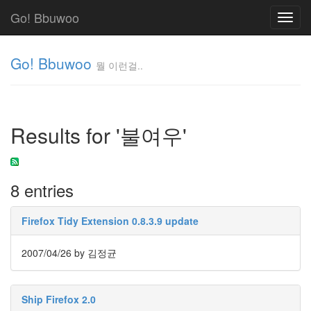
Go! Bbuwoo
Toggl
navig
Go! Bbuwoo
뭘 이런걸..
뭘
이
런
Results for '불여우'
걸..
김
정
균
8 entries
Tag
Firefox Tidy Extension 0.8.3.9 update
Cloud
안
2007/04/26
by 김정균
녕
리
Ship Firefox 2.0