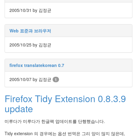
Notices
2005/10/31
by 김정균
Find!
Web 표준과 브라우저
Categories
전
2005/10/25
by 김정균
체
192
주
firefox translatekorean 0.7
절
주
절
2005/10/07
by 김정균
1
30
군
Firefox Tidy Extension 0.8.3.9
이
11
update
둘
째
미루다가 미루다가 한글팩 업데이트를 단행했습니다.
사
고
Tidy extension 의 경우에는 옵션 번역은 그리 양이 많지 않은데,
일