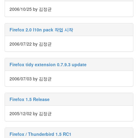
눅
2006/10/25
by 김정균
스
AnNyung
Firefox 2.0 l10n pack 작업 시작
Firefox
2006/07/22
by 김정균
Mozilla
군
이
Firefox tidy extension 0.7.9.3 update
표
준
2006/07/03
by 김정균
L10N
iPutty
Firefox 1.5 Release
AnNyung
LInux
2005/12/02
by 김정균
불
여
우
Firefox / Thunderbird 1.5 RC1