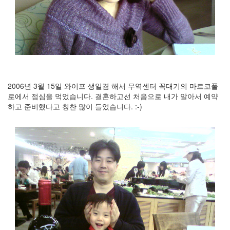
security
3
Scuba
Diving
0
제
품
리
뷰
2006년 3월 15일 와이프 생일겸 해서 무역센터 꼭대기의 마르코폴
5
로에서 점심을 먹었습니다. 결혼하고선 처음으로 내가 알아서 예약
하고 준비했다고 칭찬 많이 들었습니다. :-)
Recent
Posts
Daweikala
AA
1.5V
Li-
ion
3800...
by
김