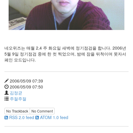
이
맥
스
엑
스
빔
XPH70.2
1
네오위즈는 매월 2,4 주 화요일 새벽에 정기점검을 합니다. 2006년
by
5월 9일 정기점검 중에 한 컷 찍었으며, 밤에 잠을 뒤척이며 못자서
김
폐인 모드입니다.
정
균
2006/05/09 07:39
2006/05/09 07:50
김정균
주절주절
No Trackback
No Comment
RSS 2.0 feed
ATOM 1.0 feed