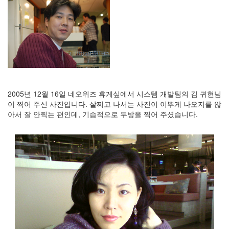
지
3
Tech
143
안
녕
리
눅
스
2005년 12월 16일 네오위즈 휴게싶에서 시스템 개발팀의 김 귀현님
42
이 찍어 주신 사진입니다. 살찌고 나서는 사진이 이뿌게 나오지를 않
프
아서 잘 안찍는 편인데, 기습적으로 두방을 찍어 주셨습니다.
로
그
래
밍
57
Mozilla
23
Tip
&
Trick
18