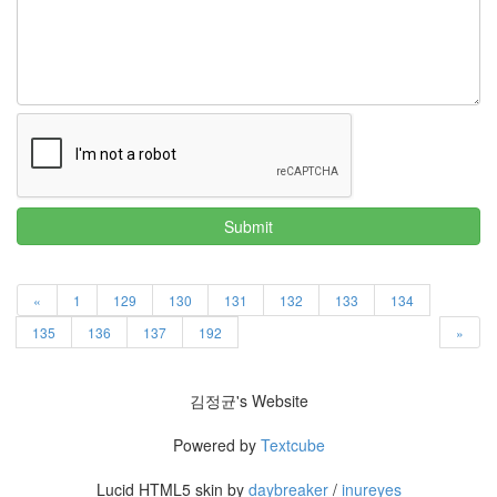
Submit
«
1
129
130
131
132
133
134
135
136
137
192
»
김정균's Website
Powered by
Textcube
Lucid HTML5 skin by
daybreaker
/
inureyes