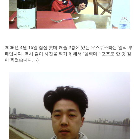
정
균
Daweikala
AA
1.5V
Li-
2006년 4월 15일 잠실 롯데 캐슬 2층에 있는 무스쿠스라는 일식 부
ion
페입니다. 역시 같이 사진을 찍기 위해서 "꼼짝마!" 포즈로 한 컷 같
1280...
이 찍었습니다. :-)
1
by
김
정
균
BASMAN
BLB-
AA1650
방
전
테
스