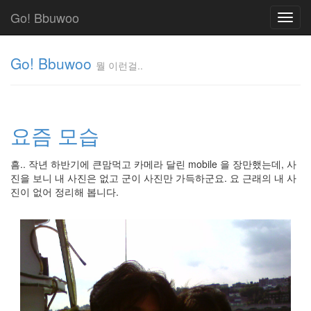
Go! Bbuwoo
Toggl
navig
Go! Bbuwoo
뭘 이런걸..
뭘
이
런
요즘 모습
걸..
김
정
흠.. 작년 하반기에 큰맘먹고 카메라 달린 mobile 을 장만했는데, 사
균
진을 보니 내 사진은 없고 군이 사진만 가득하군요. 요 근래의 내 사
진이 없어 정리해 봅니다.
Tag
Cloud
안
녕
리