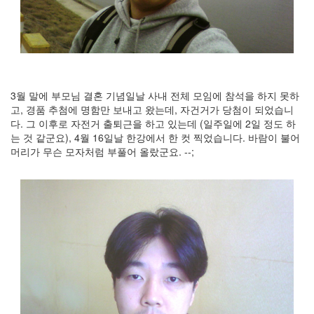
트
1
by
김
정
균
3월 말에 부모님 결혼 기념일날 사내 전체 모임에 참석을 하지 못하
Liitokala
고, 경품 추첨에 명함만 보내고 왔는데, 자건거가 당첨이 되었습니
9V
다. 그 이후로 자전거 출퇴근을 하고 있는데 (일주일에 2일 정도 하
6F22
는 것 같군요), 4월 16일날 한강에서 한 컷 찍었습니다. 바람이 불어
충
머리가 무슨 모자처럼 부풀어 올랐군요. --;
전
지
방
전...
by
김
정
균
하