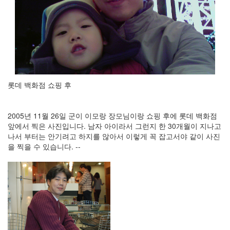
Notices
Find!
Categories
전
체
롯데 백화점 쇼핑 후
192
주
절
2005년 11월 26일 군이 이모랑 장모님이랑 쇼핑 후에 롯데 백화점
주
앞에서 찍은 사진입니다. 남자 아이라서 그런지 한 30개월이 지나고
절
나서 부터는 안기려고 하지를 않아서 이렇게 꼭 잡고서야 같이 사진
30
을 찍을 수 있습니다. --
군
이
11
둘
째
사
고
일