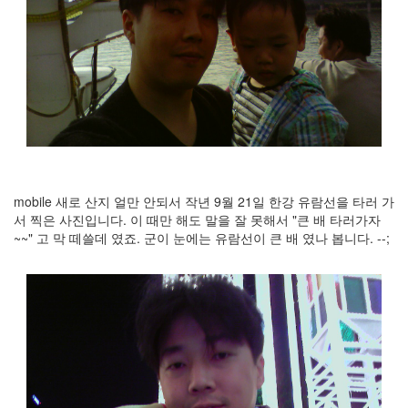
눅
스
AnNyung
Firefox
Mozilla
군
이
mobile 새로 산지 얼만 안되서 작년 9월 21일 한강 유람선을 타러 가
표
서 찍은 사진입니다. 이 때만 해도 말을 잘 못해서 "큰 배 타러가자
준
~~" 고 막 떼쓸데 였죠. 군이 눈에는 유람선이 큰 배 였나 봅니다. --;
L10N
iPutty
AnNyung
LInux
불
여
우