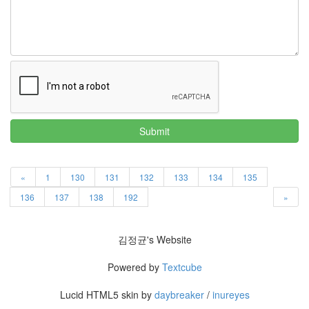
트
1
by
김
정
균
Liitokala
9V
Submit
6F22
충
전
지
«
1
130
131
132
133
134
135
방
136
137
138
192
»
전...
by
김정균's Website
김
정
Powered by
Textcube
균
Lucid HTML5 skin by
daybreaker
/
inureyes
하