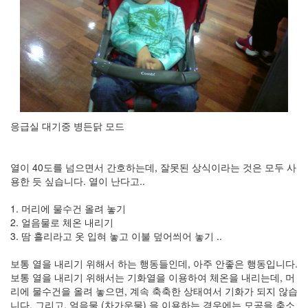
Notices
Find!
Categories
전
체
192
응급실 대기중 병든닭 모드
주
절
주
열이 40도를 넘으면서 간호하는데, 잘못된 상식이라는 것은 모두 사
절
용한 듯 싶습니다. 열이 난다고..
30
군
1. 머리에 물수건 올려 놓기
이
2. 얼음물로 체온 내리기
11
3. 땀 흘리라고 옷 입혀 놓고 이불 덮어씌어 놓기 ..
둘
째
보통 열을 내리기 위해서 하는 행동들인데, 아주 안좋은 행동입니다.
사
보통 열을 내리기 위해서는 기화열을 이용하여 체온을 내리는데, 머
고
리에 물수건을 올려 놓으면, 계속 축축한 상태여서 기화가 되지 않습
일
니다. 그리고, 얼음물 (차가운물) 을 이용하는 경우에는 모공을 축소