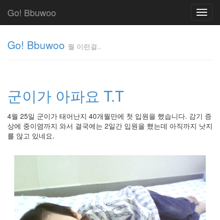
Go! Bbuwoo
Toggl
navig
Go! Bbuwoo
뭘 이런걸..
뭘
이
런
군이가 아파요 T.T
걸..
김
정
4월 25일 군이가 태어난지 40개월만에 첫 입원을 했습니다. 감기 증
균
상에 중이염까지 와서 결국에는 2일간 입원을 했는데 아직까지 낫지
를 않고 있네요.
Tag
Cloud
안
녕
리