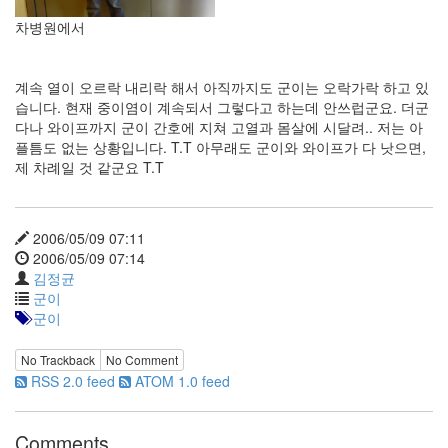
security
3
차병원에서
Scuba
Diving
0
계속 열이 오르락 내리락 해서 아직까지도 군이는 오락가락 하고 있
제
습니다. 현재 중이염이 계속되서 그렇다고 하는데 안쓰럽군요. 더군
품
다나 와이프까지 군이 간호에 지쳐 고열과 몸살에 시달려.. 저는 아
리
플틈도 없는 상황입니다. T.T 아무래도 군이와 와이프가 다 낫으면,
뷰
제 차례일 것 같군요 T.T
5
Recent
2006/05/09 07:11
Posts
2006/05/09 07:14
김정균
Daweikala
군이
AA
군이
1.5V
Li-
No Trackback
No Comment
ion
RSS 2.0 feed
ATOM 1.0 feed
3800...
by
Comments
김