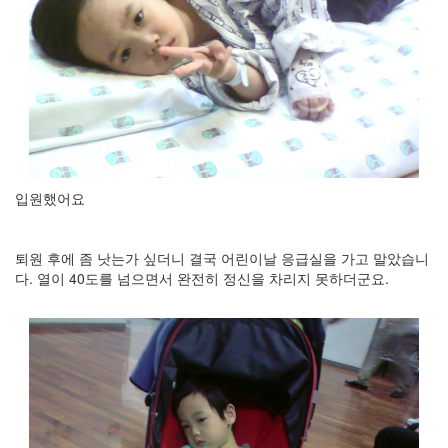
눅
스
AnNyung
Firefox
Mozilla
군
입원했어요
이
표
준
퇴원 후에 좀 낫는가 싶더니 결국 어린이날 응급실을 가고 말았습니
L10N
다. 열이 40도를 넘으면서 완전히 정신을 차리지 못하더군요.
iPutty
AnNyung
LInux
불
여
우