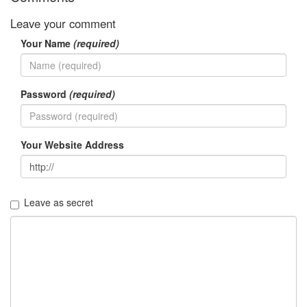
정
Leave your comment
균
Your Name
(required)
Daweikala
AA
1.5V
Password
(required)
Li-
ion
1280...
1
Your Website Address
by
김
정
균
Leave as secret
BASMAN
BLB-
AA1650
방
전
테
스