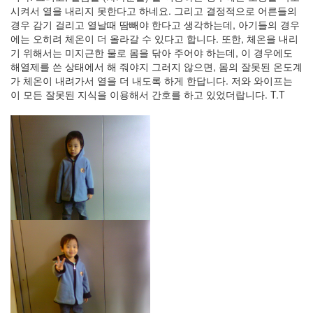
지
시켜서 열을 내리지 못한다고 하네요. 그리고 결정적으로 어른들의
3
경우 감기 걸리고 열날때 땀빼야 한다고 생각하는데, 아기들의 경우
Tech
에는 오히려 체온이 더 올라갈 수 있다고 합니다. 또한, 체온을 내리
143
기 위해서는 미지근한 물로 몸을 닦아 주어야 하는데, 이 경우에도
안
해열제를 쓴 상태에서 해 줘야지 그러지 않으면, 몸의 잘못된 온도계
녕
가 체온이 내려가서 열을 더 내도록 하게 한답니다. 저와 와이프는
리
이 모든 잘못된 지식을 이용해서 간호를 하고 있었더랍니다. T.T
눅
스
42
프
로
그
래
밍
57
Mozilla
23
Tip
&
Trick
18