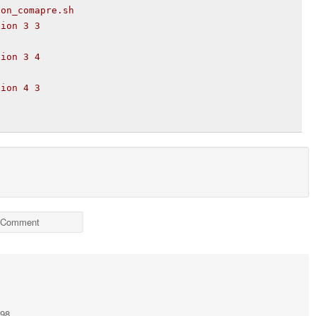
ion_comapre.sh
sion 3 3
sion 3 4
sion 4 3
Comment
198