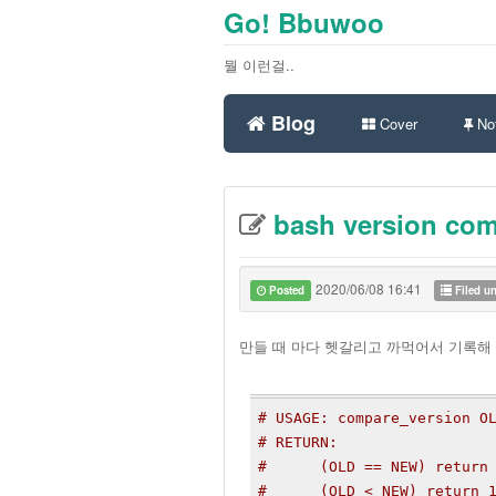
Go! Bbuwoo
뭘 이런걸..
Blog
Cover
Not
bash version co
2020/06/08 16:41
Posted
Filed u
만들 때 마다 헷갈리고 까먹어서 기록해 
# USAGE: compare_version O
# RETURN:
#      (OLD == NEW) return
#      (OLD < NEW) return 