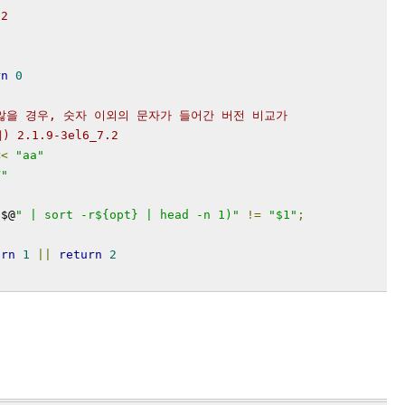
 2
rn
0
지 않을 경우, 숫자 이외의 문자가 들어간 버전 비교가
2.1.9-3el6_7.2
<<
"aa"
V"
"
$@
" | sort -r${opt} | head -n 1)"
!=
"$1"
;
urn
1
||
return
2