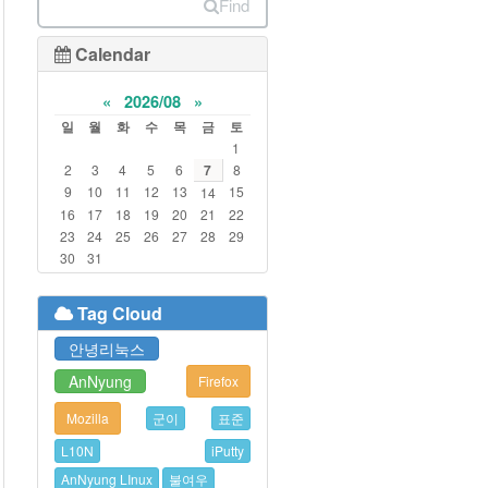
Find
Calendar
«
2026/08
»
일
월
화
수
목
금
토
1
2
3
4
5
6
7
8
9
10
11
12
13
15
14
16
17
18
19
20
21
22
23
24
25
26
27
28
29
30
31
Tag Cloud
안녕리눅스
AnNyung
Firefox
Mozilla
군이
표준
L10N
iPutty
AnNyung LInux
불여우