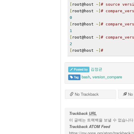
[
root@host 
~]
# source vers
[
root@host 
~]
# compare_ver
0
[
root@host 
~]
# compare_ver
1
[
root@host 
~]
# compare_ver
2
[
root@host 
~]
#
김정균
Posted by
bash
,
version_compare
Tag
No Trackback
No 
Trackback
URL
이 글에는 트랙백을 보낼 수 없습니다
Trackback ATOM Feed
https://my.oops.org/atom/trackback/