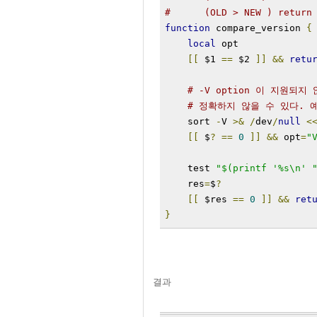
#      (OLD > NEW ) return
function
 compare_version 
{
local
 opt
[[
 $1 
==
 $2 
]]
&&
retu
# -V option 이 지원되
# 정확하지 않을 수 있다. 예) 
    sort 
-
V 
>&
/
dev
/
null
<
[[
 $
?
==
0
]]
&&
 opt
=
"
    test 
"$(printf '%s\n' 
    res
=
$
?
[[
 $res 
==
0
]]
&&
ret
}
결과