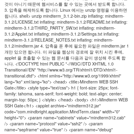
것이 아니기 때문에 웹서비스를 할 수 있는 곳에서 받도록 합니다.
Notices
3. 압축을 해제하도록 합니다. Linux 에서는 unzip 명령을 이용하면
됩니다. shell> unzip mindterm_3.1.2-bin.zip inflating: mindterm-
Find!
3.1.2/LICENSE.txt inflating: mindterm-3.1.2/README.txt inflating:
mindterm-3.1.2/THIRD_PARTY_SW.txt inflating: mindterm-
Categories
3.1.2/Applet.txt inflating: mindterm-3.1.2/Settings.txt inflating:
mindterm-3.1.2/RELEASE_NOTES.txt inflating: mindterm-
전
3.1.2/mindterm.jar 4. 압축을 푼 후에 필요한 파일은 mindterm.jar 1
체
개만 있으면 됩니다. 이 파일을 웹상의 경로에 잘 위치 시킨 후에,
192
applet 을 호출할 수 있는 웹 문서를 다음과 같이 생성해 주도록 합
주
니다. <!DOCTYPE html PUBLIC "-//W3C//DTD XHTML 1.0
절
Transitional//EN" "http://www.w3.org/TR/xhtml1/DTD/xhtml1-
주
transitional.dtd"> <html xmlns="http://www.w3.org/1999/xhtml"
절
lang="ko" xml:lang="ko"> <head> <title>Mindterm WEB SSH
30
Gate</title> <style type="text/css"> h1 { font-size: 25px; font-
군
family: tahoma, sans-serif; font-weight: bold; text-align: center;
이
margin-top: 50px; } </style> </head> <body> <h1>Mindterm WEB
11
SSH Gate</h1> <applet archive="mindterm312.jar"
둘
code="com.mindbright.application.MindTerm.class" width="0"
째
height="0"> <param name="cabinets" value="mindterm312.cab"
사
/> <param name="protocol" value="ssh2" /> <param
고
name="sepframe" value="true" /> <param name="debug"
일