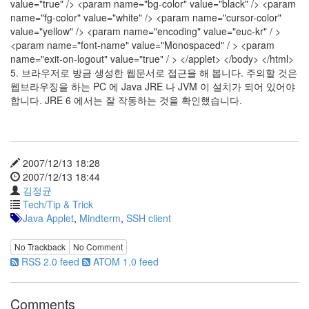
value="true" /> <param name="bg-color" value="black" /> <param
지
name="fg-color" value="white" /> <param name="cursor-color"
3
value="yellow" /> <param name="encoding" value="euc-kr" / >
Tech
<param name="font-name" value="Monospaced" / > <param
143
name="exit-on-logout" value="true" / > </applet> </body> </html>
안
5. 브라우저로 방금 생성한 웹문서로 접근을 해 봅니다. 주의할 것은
녕
웹브라우징을 하는 PC 에 Java JRE 나 JVM 이 설치가 되어 있어야
리
합니다. JRE 6 에서는 잘 작동하는 것을 확인했습니다.
눅
스
42
프
로
2007/12/13 18:28
그
2007/12/13 18:44
래
김정균
밍
Tech/Tip & Trick
57
Java Applet
,
Mindterm
,
SSH client
Mozilla
23
No Trackback
No Comment
Tip
RSS 2.0 feed
ATOM 1.0 feed
&
Trick
18
Comments