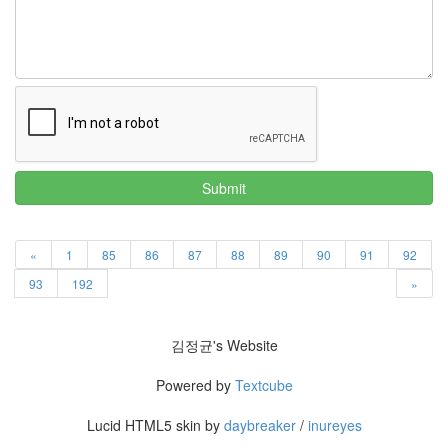
정
균
Daweikala
AA
1.5V
Li-
ion
1280...
Submit
1
by
김
«
1
85
86
87
88
89
90
91
92
정
균
93
192
»
BASMAN
BLB-
김정균's Website
AA1650
방
Powered by
Textcube
전
테
Lucid HTML5 skin by
daybreaker
/
inureyes
스