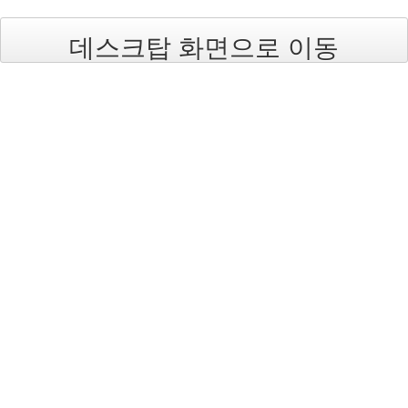
트
1
데스크탑 화면으로 이동
by
김
정
균
Liitokala
9V
6F22
충
전
지
방
전...
by
김
정
균
하