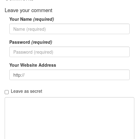
security
3
Leave your comment
Scuba
Diving
Your Name
(required)
0
제
품
Password
(required)
리
뷰
5
Your Website Address
Recent
Posts
Daweikala
Leave as secret
AA
1.5V
Li-
ion
3800...
by
김