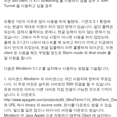
하는 ssh client 가 X11 forwarding 을 지원하지 않을 경우 3. SSH
눅
Tunnel 을 사용하고 싶을 경우
스
보통은 1번의 이유로 많이 사용을 하게 될텐데.. 기존의 2.1 환경에
AnNyung
서는 한글이 제대로 지원이 되지 않던 문제가 있습니다. 일단 출력은
되는데, 겹쳐서 출력되는 문제나, 한글 입력이 되지 않는 문제가 있
Firefox
었습니다. 그래서 아주 비상 사항이 아니면 사용을 하지 않았는데,
Mozilla
올해 초 3.1.2가 나와서 테스트를 해 보려고 하다가 까먹고 지금에야
와서 만지게 되었는데, 한글 입출력이 아주 훌륭하게 되더군요. 이젠
군
client 로 사용을 해도 무방할 정도로 Xterm mode 와 Ansi mode 를
이
잘 지원을 합니다.
표
준
다음은 Mindterm 3.1.2 를 설치해서 사용하는 방법을 기술합니다.
L10N
1. 라이센스 Mindterm 의 라이센스는 개인 사용자에 한하여 무료입
iPutty
니다. 이 무료 버전은 설치된 서버로만 SSH 연결을 할 수 있습니다.
AnNyung
유료 버전은 아마도 다른 서버로 직접 연결이 가능한 것으로 기억이
LInux
납니다. 2. 다운로드
불
http://www.appgate.com/products/80_MindTerm/110_MindTerm_Dow
여
위 URL 에서 binary 와 source code, 문서를 다운로드 받을 수 있습
우
니다. 빌드할 일은 없으니 바이너리 버전을 다운로드 받습니다.
Mindterm 은 Java Applet 으로 작동하기 때문에 Client 에 설치하는