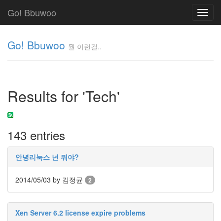
Go! Bbuwoo
Toggl
navig
Go! Bbuwoo
뭘 이런걸..
뭘
이
런
Results for 'Tech'
걸..
김
정
균
143 entries
Tag
안녕리눅스 넌 뭐야?
Cloud
안
2014/05/03
by 김정균
2
녕
리
Xen Server 6.2 license expire problems