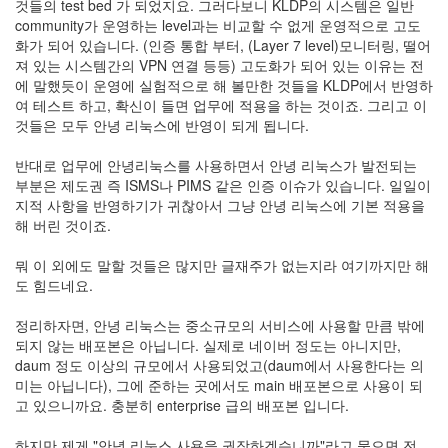
것들의 test bed 가 되었지요. 그러다보니 KLDP의 시스템은 일반
community가 운영하는 level과는 비교할 수 없게 운영적으로 고도
화가 되어 있습니다. (인증 통합 부터, (Layer 7 level)모니터링, 떨어
져 있는 시스템간의 VPN 연결 등등) 고도화가 되어 있는 이유는 전
에 말했듯이 운영에 실험적으로 해 볼만한 것들을 KLDP에서 반영하
여 테스트 하고, 확신이 들면 업무에 적용을 하는 것이죠. 그리고 이
것들은 모두 안녕 리눅스에 반영이 되게 됩니다.
반대로 업무에 안녕리눅스를 사용하면서 안녕 리눅스가 발전되는
부분은 제도권 즉 ISMS나 PIMS 같은 인증 이슈가 있습니다. 일일이
지적 사항을 반영하기가 귀찮아서 그냥 안녕 리눅스에 기본 적용을
해 버린 것이죠.
뭐 이 외에도 말할 것들은 많지만 글재주가 없는지라 여기까지만 해
도 힘드네요.
정리하자면, 안녕 리눅스는 중소규모의 서비스에 사용할 만큼 밖에
되지 않는 배포본은 아닙니다. 실제로 네이버 정도는 아니지만,
daum 정도 이상의 규모에서 사용되었고(daum에서 사용한다는 의
미는 아닙니다), 그에 준하는 곳에서도 main 배포본으로 사용이 되
고 있으니까요. 충분히 enterprise 급의 배포본 입니다.
하지만 제게 "안녕 리눅스 사용을 권장하겠습니까"라고 물으면 전