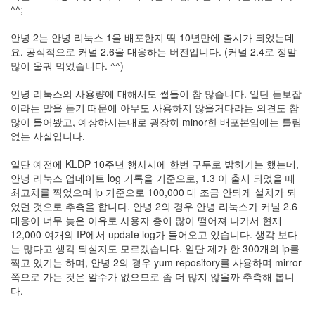
security
^^;
3
Scuba
안녕 2는 안녕 리눅스 1을 배포한지 딱 10년만에 출시가 되었는데
Diving
요. 공식적으로 커널 2.6을 대응하는 버전입니다. (커널 2.4로 정말
0
많이 울궈 먹었습니다. ^^)
제
품
안녕 리눅스의 사용량에 대해서도 썰들이 참 많습니다. 일단 듣보잡
리
이라는 말을 듣기 때문에 아무도 사용하지 않을거다라는 의견도 참
뷰
많이 들어봤고, 예상하시는대로 굉장히 minor한 배포본임에는 틀림
5
없는 사실입니다.
Recent
일단 예전에 KLDP 10주년 행사시에 한번 구두로 밝히기는 했는데,
Posts
안녕 리눅스 업데이트 log 기록을 기준으로, 1.3 이 출시 되었을 때
최고치를 찍었으며 ip 기준으로 100,000 대 조금 안되게 설치가 되
Daweikala
었던 것으로 추측을 합니다. 안녕 2의 경우 안녕 리눅스가 커널 2.6
AA
대응이 너무 늦은 이유로 사용자 층이 많이 떨어져 나가서 현재
1.5V
12,000 여개의 IP에서 update log가 들어오고 있습니다. 생각 보다
Li-
는 많다고 생각 되실지도 모르겠습니다. 일단 제가 한 300개의 ip를
ion
찍고 있기는 하며, 안녕 2의 경우 yum repository를 사용하며 mirror
3800...
쪽으로 가는 것은 알수가 없으므로 좀 더 많지 않을까 추측해 봅니
다.
by
김