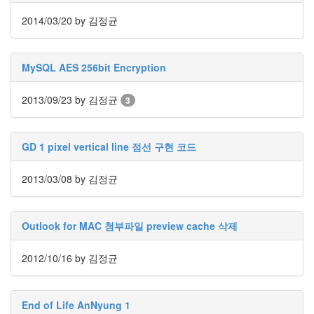
눅
2014/03/20
by 김정균
스
AnNyung
MySQL AES 256bit Encryption
Firefox
2013/09/23
by 김정균
3
Mozilla
군
이
GD 1 pixel vertical line 점선 구현 코드
표
준
2013/03/08
by 김정균
L10N
iPutty
Outlook for MAC 첨부파일 preview cache 삭제
AnNyung
LInux
2012/10/16
by 김정균
불
여
우
End of Life AnNyung 1