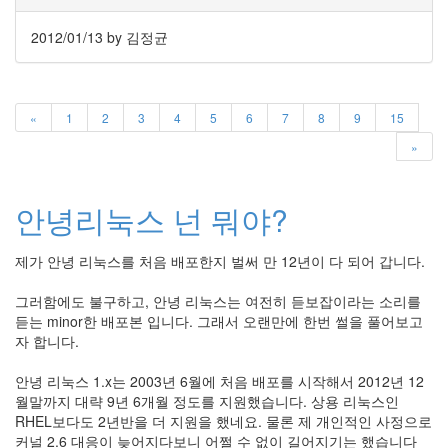
지
3
2012/01/13
by 김정균
Tech
143
안
녕
«
1
2
3
4
5
6
7
8
9
15
리
»
눅
스
42
안녕리눅스 넌 뭐야?
프
로
그
제가 안녕 리눅스를 처음 배포한지 벌써 만 12년이 다 되어 갑니다.
래
밍
그러함에도 불구하고, 안녕 리눅스는 여전히 듣보잡이라는 소리를
57
듣는 minor한 배포본 입니다. 그래서 오랜만에 한번 썰을 풀어보고
Mozilla
자 합니다.
23
Tip
안녕 리눅스 1.x는 2003년 6월에 처음 배포를 시작해서 2012년 12
&
월말까지 대략 9년 6개월 정도를 지원했습니다. 상용 리눅스인
Trick
RHEL보다도 2년반을 더 지원을 했네요. 물론 제 개인적인 사정으로
18
커널 2.6 대응이 늦어지다보니 어쩔 수 없이 길어지기는 했습니다