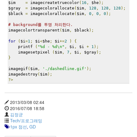
$im    
=
 imagecreatetruecolor
(
16
,
 $he
);
$gray  
=
 imagecolorallocate
(
$im
,
128
,
128
,
128
);
$black 
=
 imagecolorallocate
(
$im
,
0
,
0
,
0
);
# background를 투명 처리한다.
imagecolortransparent
(
$im
,
 $black
);
for
(
$i
=
1
;
 $i
<
$he
;
 $i
+=
2
)
{
    printf 
(
"%d - %d\n"
,
 $i
,
 $i 
+
1
);
    imagesetpixel 
(
$im
,
7
,
 $i
,
 $gray
);
}
imagegif
(
$im
,
'./dashedline.gif'
);
imagedestroy
(
$im
);
?>
2013/03/08 02:44
2016/07/08 18:58
김정균
Tech/프로그래밍
1px 점선
,
GD