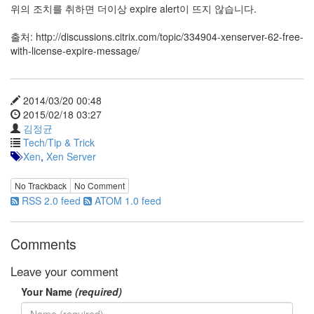
위의 조치를 취하면 더이상 expire alert이 뜨지 않습니다.
출처: http://discussions.citrix.com/topic/334904-xenserver-62-free-
with-license-expire-message/
2014/03/20 00:48
2015/02/18 03:27
김정균
Tech/Tip & Trick
Xen
,
Xen Server
No Trackback
No Comment
RSS 2.0 feed
ATOM 1.0 feed
Comments
Leave your comment
Your Name
(required)