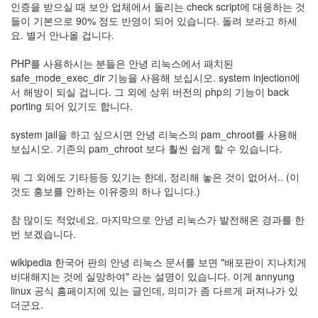
이
인증을 받으실 때 보안 업체에서 돌리는 check script에 대응하는 것
맥
들이 기본으로 90% 정도 반영이 되어 있습니다. 돌려 보라고 하세
스
요. 별거 안나올 겁니다.
엑
스
PHP를 사용하시는 분들은 안녕 리눅스에서 패치된
빔
safe_mode_exec_dir 기능을 사용해 보십시오. system injection에
XPH70.2
서 해방이 되실 겁니다. 그 외에 상위 버전의 php의 기능이 back
1
porting 되어 있기도 합니다.
by
김
system jail을 하고 싶으시면 안녕 리눅스의 pam_chroot를 사용해
정
보십시오. 기존의 pam_chroot 보다 훨씬 쉽게 할 수 있습니다.
균
뭐 그 외에도 기타등등 있기는 한데, 정리해 놓은 것이 없어서.. (이
것도 홍보를 안하는 이유중의 하나 입니다.)
참 많이도 적었네요. 마지막으로 안녕 리눅스가 발전해온 경과를 한
번 보겠습니다.
wikipedia 한국어 판의 안녕 리눅스 문서를 보면 "배포판이 지나치게
비대해지는 것에 실망하여" 라는 설명이 있습니다. 이게 annyung
linux 공식 홈페이지에 있는 글인데, 의미가 좀 다르게 퍼져나가 있
더군요.