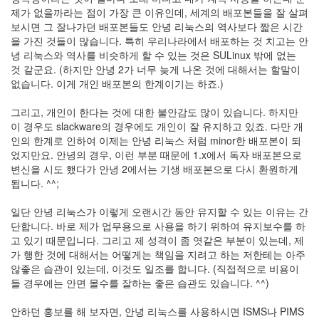
트
제가 없을까라는 점이 가장 큰 이유인데, 세계의 배포본들을 잘 살펴
1
보시면 그 잘나가던 배포본들도 안녕 리눅스의 역사보다 짧은 시간
by
을 가진 것들이 많습니다. 특히 우리나라에서 배포하는 것 치고는 안
김
녕 리눅스와 역사를 비슷하게 할 수 있는 것은 SULinux 밖에 없는
정
것 같군요. (하지만 안녕 2가 너무 늦게 나온 것에 대해서는 할말이
균
없습니다. 이게 개인 배포본의 한계이기는 하죠.)
Liitokala
그리고, 개인이 한다는 것에 대한 불안감도 많이 있습니다. 하지만
9V
이 경우도 slackware의 경우에도 개인이 잘 유지하고 있죠. 다만 개
6F22
인의 한계로 인하여 이제는 안녕 리눅스 처럼 minor한 배포본이 되
충
었지만요. 안녕의 경우, 이런 부분 때문에 1.x에서 독자 배포본으로
전
변신을 시도 했다가 안녕 2에서는 기생 배포본으로 다시 환원하게
지
됩니다. ^^;
방
전...
일단 안녕 리눅스가 이렇게 오랜시간 동안 유지할 수 있는 이유는 간
단합니다. 바로 제가 업무용으로 사용을 하기 위하여 유지보수를 하
by
고 있기 때문입니다. 그리고 제 성격이 좀 엿같은 부분이 있는데, 제
김
가 행한 것에 대해서는 어떻게는 책임을 지려고 하는 저한테는 아주
정
않좋은 습관이 있는데, 이것도 일조를 합니다. (직접적으로 비용이
균
들 경우에는 안면 몰수를 잘하는 좋은 습관도 있습니다. ^^)
하
안하던 홍보를 해 보자면, 안녕 리눅스를 사용하시면 ISMS나 PIMS