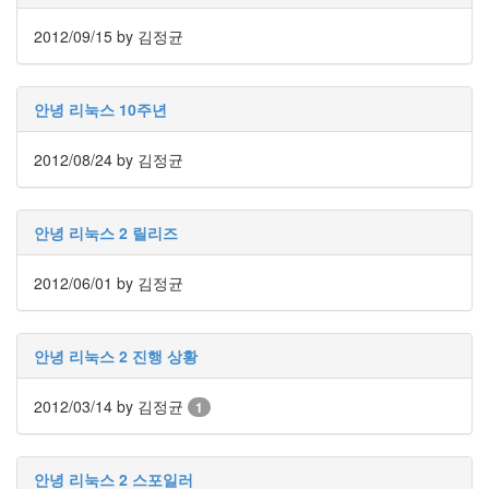
Notices
2012/09/15
by 김정균
Find!
안녕 리눅스 10주년
Categories
전
2012/08/24
by 김정균
체
192
주
안녕 리눅스 2 릴리즈
절
주
절
2012/06/01
by 김정균
30
군
이
안녕 리눅스 2 진행 상황
11
둘
2012/03/14
by 김정균
1
째
사
고
일
안녕 리눅스 2 스포일러