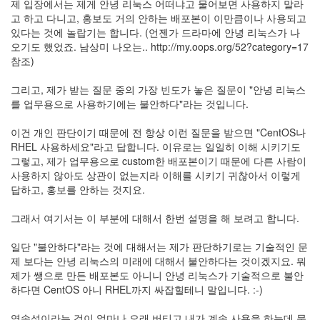
제 입장에서는 제게 안녕 리눅스 어떠냐고 물어보면 사용하지 말라
정
고 하고 다니고, 홍보도 거의 안하는 배포본이 이만큼이나 사용되고
균
있다는 것에 놀랍기는 합니다. (언젠가 드라마에 안녕 리눅스가 나
오기도 했었죠. 남상미 나오는.. http://my.oops.org/52?category=17
Daweikala
참조)
AA
1.5V
그리고, 제가 받는 질문 중의 가장 빈도가 놓은 질문이 "안녕 리눅스
Li-
를 업무용으로 사용하기에는 불안하다"라는 것입니다.
ion
1280...
이건 개인 판단이기 때문에 전 항상 이런 질문을 받으면 "CentOS나
1
RHEL 사용하세요"라고 답합니다. 이유로는 일일히 이해 시키기도
by
그렇고, 제가 업무용으로 custom한 배포본이기 때문에 다른 사람이
김
사용하지 않아도 상관이 없는지라 이해를 시키기 귀찮아서 이렇게
정
답하고, 홍보를 안하는 것지요.
균
그래서 여기서는 이 부분에 대해서 한번 설명을 해 보려고 합니다.
BASMAN
BLB-
일단 "불안하다"라는 것에 대해서는 제가 판단하기로는 기술적인 문
AA1650
제 보다는 안녕 리눅스의 미래에 대해서 불안하다는 것이겠지요. 뭐
방
제가 쌩으로 만든 배포본도 아니니 안녕 리눅스가 기술적으로 불안
전
하다면 CentOS 아니 RHEL까지 싸잡힐테니 말입니다. :-)
테
스
영속성이라는 것이 얼마나 오래 버티고 내가 계속 사용을 하는데 문