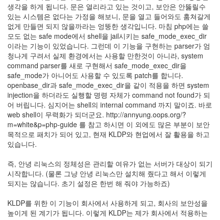
생각을 하게 됩니다. 문은 열리라고 있는 것이고, 보안은 안뚫릴수
있는 시스템은 없다는 가정을 해보니, 문을 열고 들어와도 훔쳐갈게
없게 만들면 되지 않을까라는 엉뚱한 생각입니다. 마침 php에는 쓸
모도 없는 safe mode에서 shell을 jail시키는 safe_mode_exec_dir
이라는 기능이 있었습니다. 그런데 이 기능을 구현하는 parser가 엄
청나게 구려서 실제 환경에서는 사용할 만한것이 아니라, system
command parser를 새로 구현해서 safe_mode_exec_dir을
safe_mode가 아니어도 사용할 수 있도록 patch를 합니다.
openbase_dir과 safe_mode_exec_dir을 같이 적용을 하면 system
injection을 하더라도 실행할 명령 자체가 command not found가 되
어 버립니다. 심지어는 shell의 internal command 까지 말이죠. 바로
web shell이 무력화가 되더군요. http://annyung.oops.org/?
m=white&p=php-guide 를 참고 하시면 이 외에도 많은 부분이 보안
목적으로 패치가 되어 있고, 현재 KLDP와 현업에서 잘 활용을 하고
있습니다.
즉, 안녕 리눅스의 정체성은 관리할 여유가 없는 서버가 대상이 되기
시작합니다. (물론 그냥 안녕 리눅스만 설치해 줬다고 해서 이렇게
되지는 않습니다. 초기 설정은 한번 해 줘야 가능하죠)
KLDP를 위한 이 기능이 회사에서 사용하게 되고, 회사의 보안성을
높이게 된 계기가 됩니다. 이렇게 KLDP는 제가 회사에서 적용하는