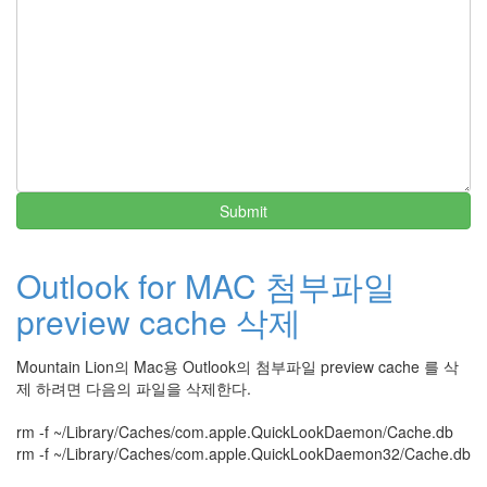
Submit
Outlook for MAC 첨부파일
preview cache 삭제
Mountain Lion의 Mac용 Outlook의 첨부파일 preview cache 를 삭
제 하려면 다음의 파일을 삭제한다.
rm -f ~/Library/Caches/com.apple.QuickLookDaemon/Cache.db
rm -f ~/Library/Caches/com.apple.QuickLookDaemon32/Cache.db