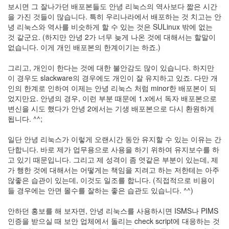
지
보시면 그 잘나가던 배포본들도 안녕 리눅스의 역사보다 짧은 시간
3
을 가진 것들이 많습니다. 특히 우리나라에서 배포하는 것 치고는 안
Tech
녕 리눅스와 역사를 비슷하게 할 수 있는 것은 SULinux 밖에 없는
143
것 같군요. (하지만 안녕 2가 너무 늦게 나온 것에 대해서는 할말이
안
없습니다. 이게 개인 배포본의 한계이기는 하죠.)
녕
리
그리고, 개인이 한다는 것에 대한 불안감도 많이 있습니다. 하지만
눅
이 경우도 slackware의 경우에도 개인이 잘 유지하고 있죠. 다만 개
스
인의 한계로 인하여 이제는 안녕 리눅스 처럼 minor한 배포본이 되
42
었지만요. 안녕의 경우, 이런 부분 때문에 1.x에서 독자 배포본으로
프
변신을 시도 했다가 안녕 2에서는 기생 배포본으로 다시 환원하게
로
됩니다. ^^;
그
래
일단 안녕 리눅스가 이렇게 오랜시간 동안 유지할 수 있는 이유는 간
밍
단합니다. 바로 제가 업무용으로 사용을 하기 위하여 유지보수를 하
57
고 있기 때문입니다. 그리고 제 성격이 좀 엿같은 부분이 있는데, 제
Mozilla
가 행한 것에 대해서는 어떻게는 책임을 지려고 하는 저한테는 아주
23
않좋은 습관이 있는데, 이것도 일조를 합니다. (직접적으로 비용이
Tip
들 경우에는 안면 몰수를 잘하는 좋은 습관도 있습니다. ^^)
&
Trick
안하던 홍보를 해 보자면, 안녕 리눅스를 사용하시면 ISMS나 PIMS
18
인증을 받으실 때 보안 업체에서 돌리는 check script에 대응하는 것