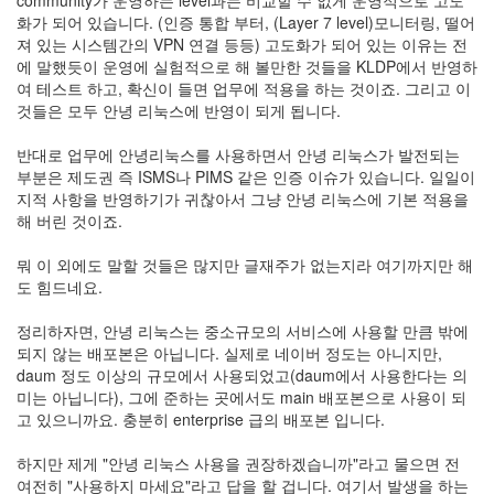
community가 운영하는 level과는 비교할 수 없게 운영적으로 고도
이
화가 되어 있습니다. (인증 통합 부터, (Layer 7 level)모니터링, 떨어
맥
져 있는 시스템간의 VPN 연결 등등) 고도화가 되어 있는 이유는 전
스
에 말했듯이 운영에 실험적으로 해 볼만한 것들을 KLDP에서 반영하
엑
여 테스트 하고, 확신이 들면 업무에 적용을 하는 것이죠. 그리고 이
스
것들은 모두 안녕 리눅스에 반영이 되게 됩니다.
빔
XPH70.2
반대로 업무에 안녕리눅스를 사용하면서 안녕 리눅스가 발전되는
1
부분은 제도권 즉 ISMS나 PIMS 같은 인증 이슈가 있습니다. 일일이
by
지적 사항을 반영하기가 귀찮아서 그냥 안녕 리눅스에 기본 적용을
김
해 버린 것이죠.
정
균
뭐 이 외에도 말할 것들은 많지만 글재주가 없는지라 여기까지만 해
도 힘드네요.
정리하자면, 안녕 리눅스는 중소규모의 서비스에 사용할 만큼 밖에
되지 않는 배포본은 아닙니다. 실제로 네이버 정도는 아니지만,
daum 정도 이상의 규모에서 사용되었고(daum에서 사용한다는 의
미는 아닙니다), 그에 준하는 곳에서도 main 배포본으로 사용이 되
고 있으니까요. 충분히 enterprise 급의 배포본 입니다.
하지만 제게 "안녕 리눅스 사용을 권장하겠습니까"라고 물으면 전
여전히 "사용하지 마세요"라고 답을 할 겁니다. 여기서 발생을 하는