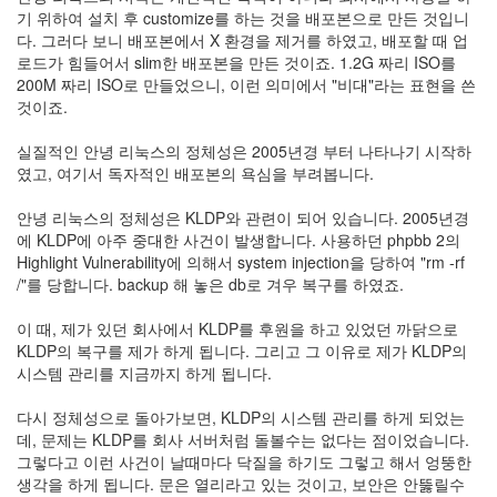
기 위하여 설치 후 customize를 하는 것을 배포본으로 만든 것입니
정
다. 그러다 보니 배포본에서 X 환경을 제거를 하였고, 배포할 때 업
균
로드가 힘들어서 slim한 배포본을 만든 것이죠. 1.2G 짜리 ISO를
200M 짜리 ISO로 만들었으니, 이런 의미에서 "비대"라는 표현을 쓴
Daweikala
것이죠.
AA
1.5V
실질적인 안녕 리눅스의 정체성은 2005년경 부터 나타나기 시작하
Li-
였고, 여기서 독자적인 배포본의 욕심을 부려봅니다.
ion
1280...
안녕 리눅스의 정체성은 KLDP와 관련이 되어 있습니다. 2005년경
1
에 KLDP에 아주 중대한 사건이 발생합니다. 사용하던 phpbb 2의
by
Highlight Vulnerability에 의해서 system injection을 당하여 "rm -rf
김
/"를 당합니다. backup 해 놓은 db로 겨우 복구를 하였죠.
정
균
이 때, 제가 있던 회사에서 KLDP를 후원을 하고 있었던 까닭으로
KLDP의 복구를 제가 하게 됩니다. 그리고 그 이유로 제가 KLDP의
BASMAN
시스템 관리를 지금까지 하게 됩니다.
BLB-
AA1650
다시 정체성으로 돌아가보면, KLDP의 시스템 관리를 하게 되었는
방
데, 문제는 KLDP를 회사 서버처럼 돌볼수는 없다는 점이었습니다.
전
그렇다고 이런 사건이 날때마다 닥질을 하기도 그렇고 해서 엉뚱한
테
생각을 하게 됩니다. 문은 열리라고 있는 것이고, 보안은 안뚫릴수
스