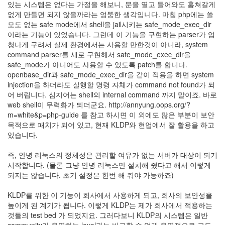
있는 시스템은 없다는 가정을 해보니, 문을 열고 들어와도 훔쳐갈게
트
없게 만들면 되지 않을까라는 엉뚱한 생각입니다. 마침 php에는 쓸
1
모도 없는 safe mode에서 shell을 jail시키는 safe_mode_exec_dir
by
이라는 기능이 있었습니다. 그런데 이 기능을 구현하는 parser가 엄
김
청나게 구려서 실제 환경에서는 사용할 만한것이 아니라, system
정
command parser를 새로 구현해서 safe_mode_exec_dir을
균
safe_mode가 아니어도 사용할 수 있도록 patch를 합니다.
openbase_dir과 safe_mode_exec_dir을 같이 적용을 하면 system
Liitokala
injection을 하더라도 실행할 명령 자체가 command not found가 되
9V
어 버립니다. 심지어는 shell의 internal command 까지 말이죠. 바로
6F22
web shell이 무력화가 되더군요. http://annyung.oops.org/?
충
m=white&p=php-guide 를 참고 하시면 이 외에도 많은 부분이 보안
전
목적으로 패치가 되어 있고, 현재 KLDP와 현업에서 잘 활용을 하고
지
있습니다.
방
전...
즉, 안녕 리눅스의 정체성은 관리할 여유가 없는 서버가 대상이 되기
시작합니다. (물론 그냥 안녕 리눅스만 설치해 줬다고 해서 이렇게
by
되지는 않습니다. 초기 설정은 한번 해 줘야 가능하죠)
김
정
KLDP를 위한 이 기능이 회사에서 사용하게 되고, 회사의 보안성을
균
높이게 된 계기가 됩니다. 이렇게 KLDP는 제가 회사에서 적용하는
것들의 test bed 가 되었지요. 그러다보니 KLDP의 시스템은 일반
하