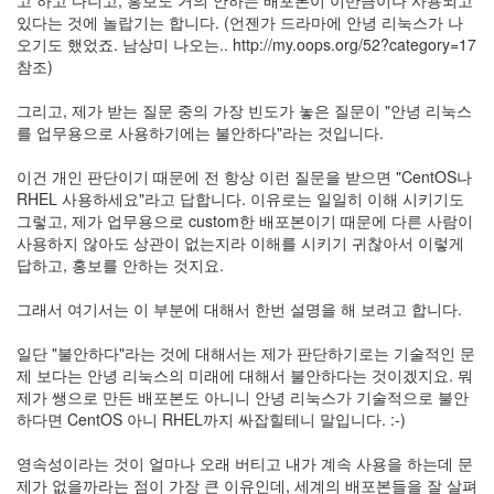
고 하고 다니고, 홍보도 거의 안하는 배포본이 이만큼이나 사용되고
있다는 것에 놀랍기는 합니다. (언젠가 드라마에 안녕 리눅스가 나
Notices
오기도 했었죠. 남상미 나오는.. http://my.oops.org/52?category=17
참조)
Find!
그리고, 제가 받는 질문 중의 가장 빈도가 놓은 질문이 "안녕 리눅스
Categories
를 업무용으로 사용하기에는 불안하다"라는 것입니다.
전
체
이건 개인 판단이기 때문에 전 항상 이런 질문을 받으면 "CentOS나
192
RHEL 사용하세요"라고 답합니다. 이유로는 일일히 이해 시키기도
주
그렇고, 제가 업무용으로 custom한 배포본이기 때문에 다른 사람이
절
사용하지 않아도 상관이 없는지라 이해를 시키기 귀찮아서 이렇게
주
답하고, 홍보를 안하는 것지요.
절
30
그래서 여기서는 이 부분에 대해서 한번 설명을 해 보려고 합니다.
군
이
일단 "불안하다"라는 것에 대해서는 제가 판단하기로는 기술적인 문
11
제 보다는 안녕 리눅스의 미래에 대해서 불안하다는 것이겠지요. 뭐
둘
제가 쌩으로 만든 배포본도 아니니 안녕 리눅스가 기술적으로 불안
째
하다면 CentOS 아니 RHEL까지 싸잡힐테니 말입니다. :-)
사
고
영속성이라는 것이 얼마나 오래 버티고 내가 계속 사용을 하는데 문
일
제가 없을까라는 점이 가장 큰 이유인데, 세계의 배포본들을 잘 살펴