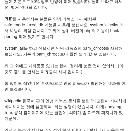
security
들이 기본으로 90% 정도 반영이 되어 있습니다. 돌려 보라고 하세
3
요. 별거 안나올 겁니다.
Scuba
Diving
PHP를 사용하시는 분들은 안녕 리눅스에서 패치된
0
safe_mode_exec_dir 기능을 사용해 보십시오. system injection에
제
서 해방이 되실 겁니다. 그 외에 상위 버전의 php의 기능이 back
품
porting 되어 있기도 합니다.
리
뷰
system jail을 하고 싶으시면 안녕 리눅스의 pam_chroot를 사용해
5
보십시오. 기존의 pam_chroot 보다 훨씬 쉽게 할 수 있습니다.
뭐 그 외에도 기타등등 있기는 한데, 정리해 놓은 것이 없어서.. (이
Recent
것도 홍보를 안하는 이유중의 하나 입니다.)
Posts
참 많이도 적었네요. 마지막으로 안녕 리눅스가 발전해온 경과를 한
Daweikala
번 보겠습니다.
AA
1.5V
wikipedia 한국어 판의 안녕 리눅스 문서를 보면 "배포판이 지나치게
Li-
비대해지는 것에 실망하여" 라는 설명이 있습니다. 이게 annyung
ion
linux 공식 홈페이지에 있는 글인데, 의미가 좀 다르게 퍼져나가 있
3800...
더군요.
by
안녕 리눅스의 시작은 개인적인 목적이 아니라 회사에서 사용을 하
김