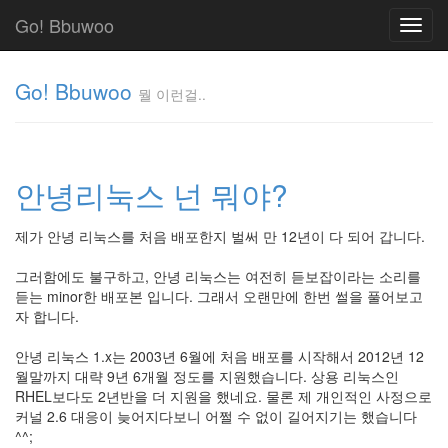
Go! Bbuwoo
Toggl
navig
Go! Bbuwoo
뭘 이런걸..
뭘
이
런
안녕리눅스 넌 뭐야?
걸..
김
정
제가 안녕 리눅스를 처음 배포한지 벌써 만 12년이 다 되어 갑니다.
균
그러함에도 불구하고, 안녕 리눅스는 여전히 듣보잡이라는 소리를
듣는 minor한 배포본 입니다. 그래서 오랜만에 한번 썰을 풀어보고
자 합니다.
Tag
Cloud
안녕 리눅스 1.x는 2003년 6월에 처음 배포를 시작해서 2012년 12
안
월말까지 대략 9년 6개월 정도를 지원했습니다. 상용 리눅스인
녕
RHEL보다도 2년반을 더 지원을 했네요. 물론 제 개인적인 사정으로
커널 2.6 대응이 늦어지다보니 어쩔 수 없이 길어지기는 했습니다
리
^^;