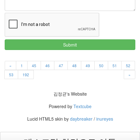
Submit
«
1
45
46
47
48
49
50
51
52
53
192
»
김정균's Website
Powered by
Textcube
Lucid HTML5 skin by
daybreaker
/
inureyes