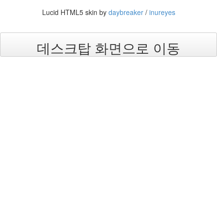
눅
Lucid HTML5 skin by
daybreaker
/
inureyes
스
AnNyung
데스크탑 화면으로 이동
Firefox
Mozilla
군
이
표
준
L10N
iPutty
AnNyung
LInux
불
여
우