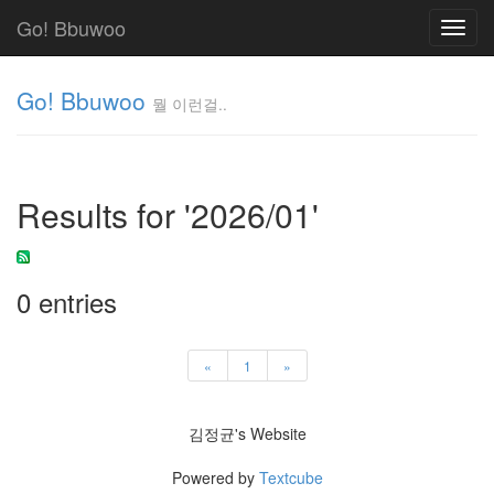
Go! Bbuwoo
Toggl
navig
Go! Bbuwoo
뭘 이런걸..
뭘
이
런
Results for '2026/01'
걸..
김
정
균
0 entries
Tag
Cloud
«
1
»
안
김정균's Website
녕
리
Powered by
Textcube