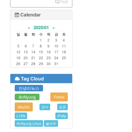
Find
Calendar
«
2025/01
»
일
월
화
수
목
금
토
1
2
3
4
5
6
7
8
9
10
11
12
13
14
15
16
17
18
19
20
21
22
23
24
25
26
27
28
29
30
31
Tag Cloud
안녕리눅스
AnNyung
Firefox
Mozilla
군이
표준
L10N
iPutty
AnNyung LInux
불여우