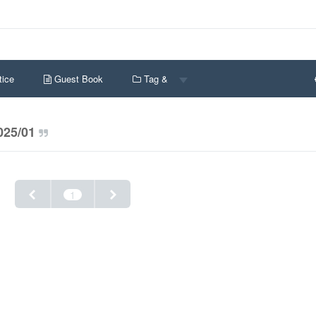
ice
Guest Book
Tag &
025/01
1