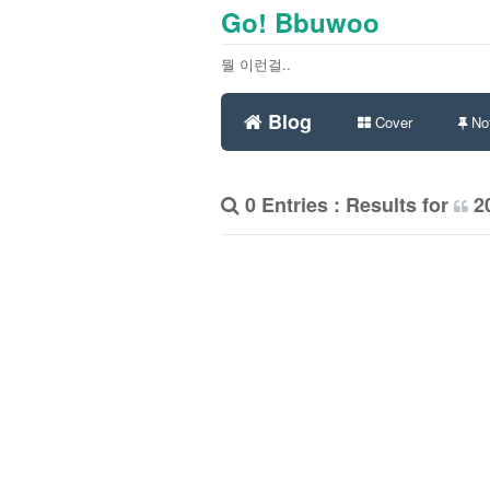
Go! Bbuwoo
뭘 이런걸..
Blog
Cover
Not
0 Entries : Results for
2