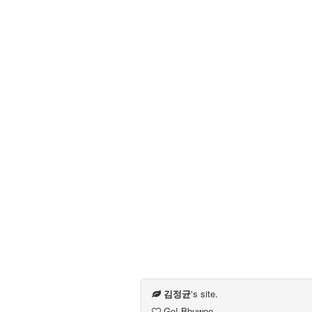
김정균
's site.
Go! Bbuwoo