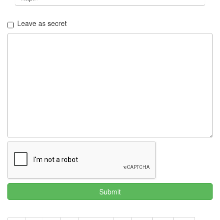
지
3
Leave as secret
Tech
143
안
녕
리
눅
스
42
프
로
그
래
밍
57
Mozilla
23
Tip
&
Submit
Trick
18