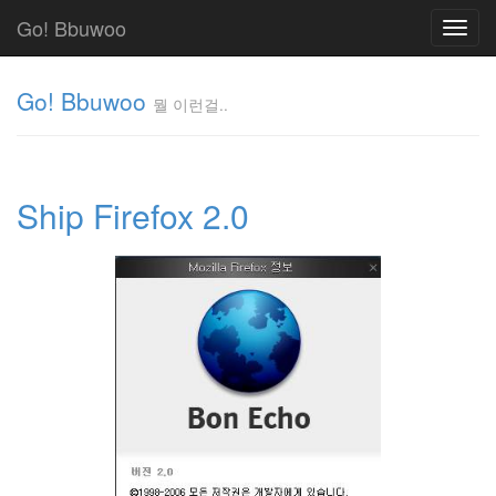
Go! Bbuwoo
Toggl
navig
Go! Bbuwoo
뭘 이런걸..
뭘
이
런
Ship Firefox 2.0
걸..
김
정
균
Tag
Cloud
안
녕
리