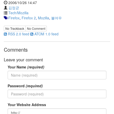
2006/10/26 14:47
Notices
김정균
Tech/Mozilla
Find!
Firefox
,
Firefox 2
,
Mozilla
,
불여우
Categories
No Trackback
No Comment
RSS 2.0 feed
ATOM 1.0 feed
전
체
192
Comments
주
절
Leave your comment
주
절
Your Name
(required)
30
군
이
11
Password
(required)
둘
째
사
Your Website Address
고
일