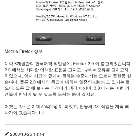
눅
스
AnNyung
Firefox
Mozilla
Mozilla Firefox 정보
군
이
대략 6개월간의 한국어팩 작업끝에, Firefox 2.0 이 출판되었습니다.
2.0 에서는 최대한 어색한 표현을 고치고, syntax 오류를 고치고자
표
하였으나, 역시 시간에 쫒기어 원하는 수준까지는 오르지 못한듯 싶
준
습니다. 물론 2.0 에서의 목표에 대하여 일종의 attack 도 있기는 했
L10N
으나, 모두 잘 해 보자는 의견이라 생각이 되며, 3.0 에서는 이런 의
iPutty
견들이 반영이 될 수 있도록 노력해 봐야 겠지요.
AnNyung
어쨌든 2.0 은 이제 shipping 이 되었고, 천둥새 2.0 작업을 계속 해
LInux
나가야 겠습니다. T.T
불
여
우
2006/10/25 14:14