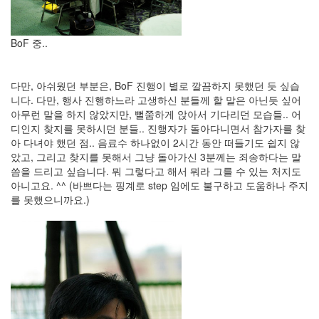
Notices
BoF 중..
Find!
Categories
다만, 아쉬웠던 부분은, BoF 진행이 별로 깔끔하지 못했던 듯 싶습
전
니다. 다만, 행사 진행하느라 고생하신 분들께 할 말은 아닌듯 싶어
체
아무런 말을 하지 않았지만, 뻘쭘하게 앉아서 기다리던 모습들.. 어
192
디인지 찾지를 못하시던 분들.. 진행자가 돌아다니면서 참가자를 찾
주
아 다녀야 했던 점.. 음료수 하나없이 2시간 동안 떠들기도 쉽지 않
절
았고, 그리고 찾지를 못해서 그냥 돌아가신 3분께는 죄송하다는 말
주
씀을 드리고 싶습니다. 뭐 그렇다고 해서 뭐라 그를 수 있는 처지도
절
아니고요. ^^ (바쁘다는 핑계로 step 임에도 불구하고 도움하나 주지
30
를 못했으니까요.)
군
이
11
둘
째
사
고
일