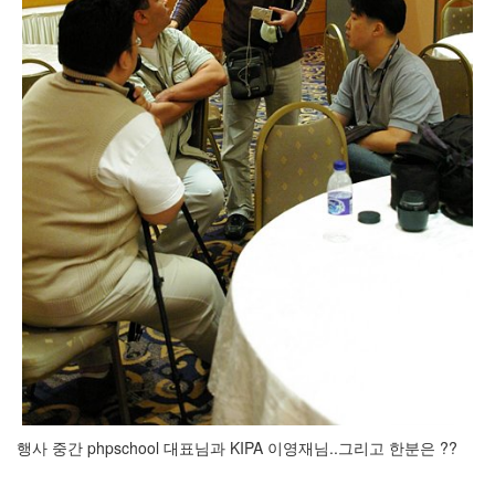
정
균
Daweikala
AA
1.5V
Li-
ion
1280...
1
by
김
정
균
BASMAN
BLB-
AA1650
방
전
행사 중간 phpschool 대표님과 KIPA 이영재님..그리고 한분은 ??
테
스