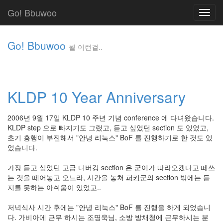
Go! Bbuwoo
Toggl
navig
Go! Bbuwoo
뭘 이런걸..
뭘
이
런
KLDP 10 Year Anniversary
걸..
김
정
2006년 9월 17일 KLDP 10 주년 기념 conference 에 다녀왔습니다.
균
KLDP step 으로 빠지기도 그랬고, 듣고 싶었던 section 도 있었고,
초기 흥행이 부진해서 "안녕 리눅스" BoF 를 진행하기로 한 것도 있
었습니다.
Tag
Cloud
가장 듣고 싶었던 고급 디버깅 section 은 군이가 따라오겠다고 떼쓰
는 것을 떼어놓고 오느라, 시간을 놓쳐
퍼키군
의 section 밖에는 듣
안
지를 못하는 아쉬움이 있었고..
녕
저녁식사 시간 후에는 "안녕 리눅스" BoF 를 진행을 하게 되었습니
리
다. 가비아에 근무 하시는 조명욱님, 소방 방채청에 근무하시는 분