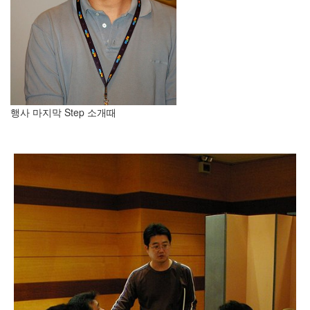
security
3
Scuba
Diving
0
제
품
리
뷰
행사 마지막 Step 소개때
5
Recent
Posts
Daweikala
AA
1.5V
Li-
ion
3800...
by
김