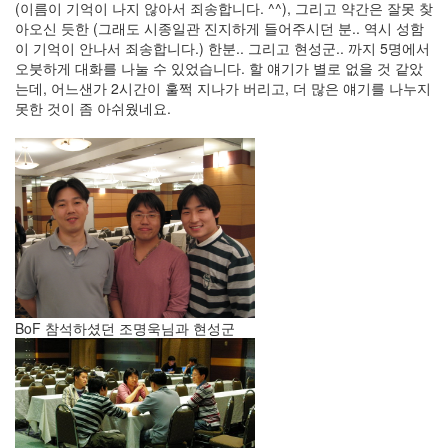
(이름이 기억이 나지 않아서 죄송합니다. ^^), 그리고 약간은 잘못 찾
눅
아오신 듯한 (그래도 시종일관 진지하게 들어주시던 분.. 역시 성함
스
이 기억이 안나서 죄송합니다.) 한분.. 그리고 현성군.. 까지 5명에서
오붓하게 대화를 나눌 수 있었습니다. 할 얘기가 별로 없을 것 같았
AnNyung
는데, 어느샌가 2시간이 훌쩍 지나가 버리고, 더 많은 얘기를 나누지
못한 것이 좀 아쉬웠네요.
Firefox
Mozilla
군
이
표
준
L10N
iPutty
BoF 참석하셨던 조명욱님과 현성군
AnNyung
LInux
불
여
우