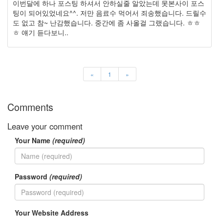
이
이번달에 하나 포스팅 하셔서 안하실줄 알았는데 못본사이 포스
맥
팅이 되어있었네요^^. 저만 음료수 먹어서 죄송했습니다. 드릴수
스
도 없고 참~ 난감했습니다. 중간에 좀 사올걸 그랬습니다. ㅎㅎ
엑
ㅎ 얘기 듣다보니..
스
빔
XPH70.2
1
«
1
»
by
김
정
Comments
균
Leave your comment
Your Name
(required)
Password
(required)
Your Website Address