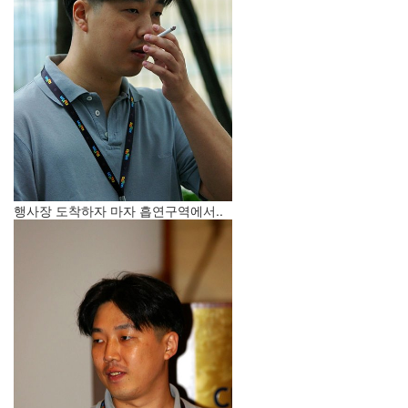
지
3
Tech
143
안
녕
리
눅
스
42
프
로
행사장 도착하자 마자 흡연구역에서..
그
래
밍
57
Mozilla
23
Tip
&
Trick
18