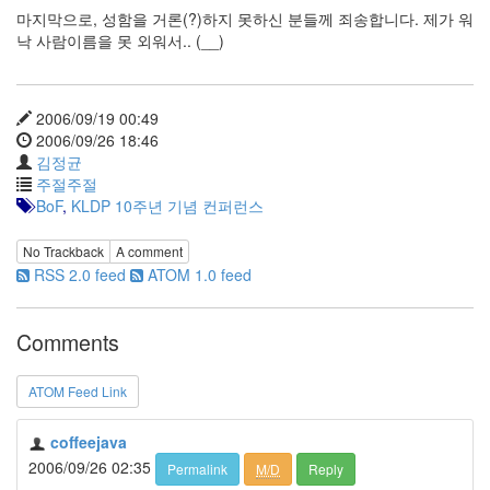
트
마지막으로, 성함을 거론(?)하지 못하신 분들께 죄송합니다. 제가 워
1
낙 사람이름을 못 외워서.. (__)
by
김
정
2006/09/19 00:49
균
2006/09/26 18:46
김정균
Liitokala
주절주절
9V
BoF
,
KLDP 10주년 기념 컨퍼런스
6F22
충
No Trackback
A comment
전
RSS 2.0 feed
ATOM 1.0 feed
지
방
전...
Comments
by
김
ATOM Feed Link
정
균
coffeejava
2006/09/26 02:35
Permalink
M/D
Reply
하